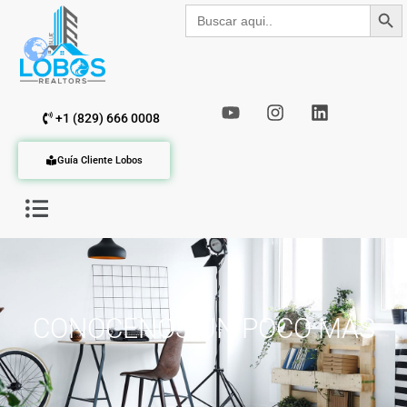
Botón de b
Buscar:
+1 (829) 666 0008
Guía Cliente Lobos
CONOCENOS UN POCO MÁS