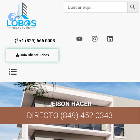
Botón de b
Buscar:
+1 (829) 666 0008
Guía Cliente Lobos
JEISON HAGER
DIRECTO (849) 452 0343