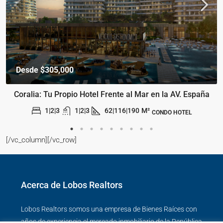
Desde
$305,000
Coralia: Tu Propio Hotel Frente al Mar en la AV. España
1|2|3
1|2|3
62|116|190
M²
CONDO HOTEL
[/vc_column][/vc_row]
Acerca de Lobos Realtors
Lobos Realtors somos una empresa de Bienes Raíces con
años de experiencia el mercado inmobiliario de la República