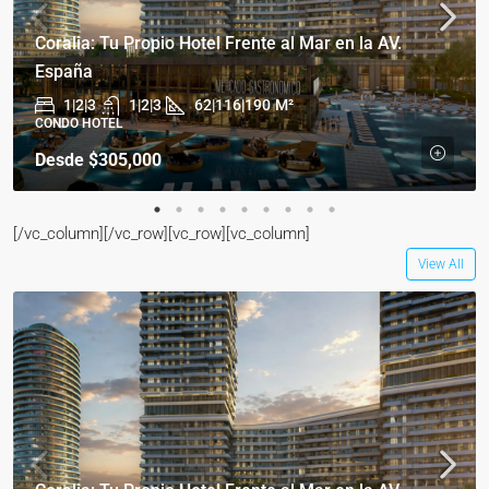
Coralia: Tu Propio Hotel Frente al Mar en la AV.
España
1|2|3
1|2|3
62|116|190
M²
CONDO HOTEL
Desde
$305,000
[/vc_column][/vc_row][vc_row][vc_column]
View All