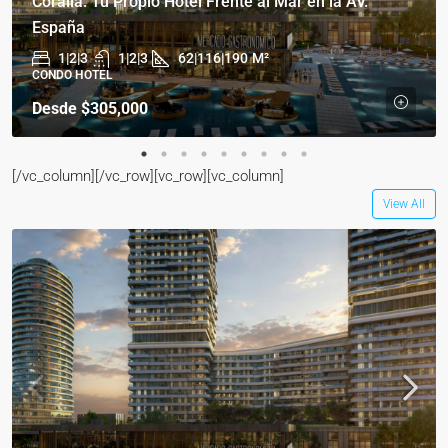
Coralia: Tu Propio Hotel Frente al Mar en la AV.
España
1|2|3
1|2|3
62|116|190
M²
CONDO HOTEL
Desde
$305,000
[/vc_column][/vc_row][vc_row][vc_column]
View All