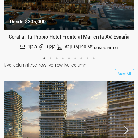
Desde
$305,000
Coralia: Tu Propio Hotel Frente al Mar en la AV. España
1|2|3
1|2|3
62|116|190
M²
CONDO HOTEL
[/vc_column][/vc_row][vc_row][vc_column]
View All