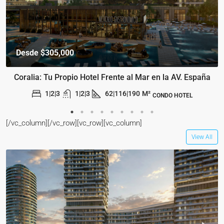
Desde
$305,000
Coralia: Tu Propio Hotel Frente al Mar en la AV. España
1|2|3
1|2|3
62|116|190
M²
CONDO HOTEL
[/vc_column][/vc_row][vc_row][vc_column]
View All