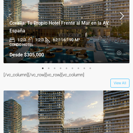
Coralia: Tu Propio Hotel Frente al Mar en la AV.
España
1|2|3
1|2|3
62|116|190
M²
CONDO HOTEL
Desde
$305,000
[/vc_column][/vc_row][vc_row][vc_column]
View All