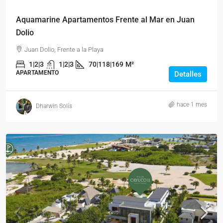
Aquamarine Apartamentos Frente al Mar en Juan
Dolio
Juan Dolio, Frente a la Playa
1|2|3
1|2|3
70|118|169
M²
APARTAMENTO
Detalles
hace 1 mes
Dharwin Solís