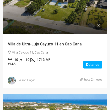
Precio
$6,900,000
Villa de Ultra-Lujo Cayuco 11 en Cap Cana
Villa Cayuco 11, Cap Cana
10
10
1713
M²
VILLA
Detalles
hace 2 meses
Jeison Hager