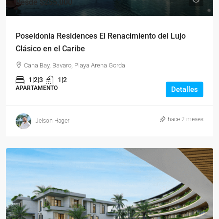
Desde
$255,000
Poseidonia Residences El Renacimiento del Lujo
Clásico en el Caribe
Cana Bay, Bavaro, Playa Arena Gorda
1|2|3
1|2
APARTAMENTO
Detalles
hace 2 meses
Jeison Hager