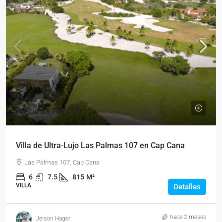
Precio
$3,700,000
Villa de Ultra-Lujo Las Palmas 107 en Cap Cana
Las Palmas 107, Cap Cana
6
7.5
815
M²
VILLA
Detalles
hace 2 meses
Jeison Hager