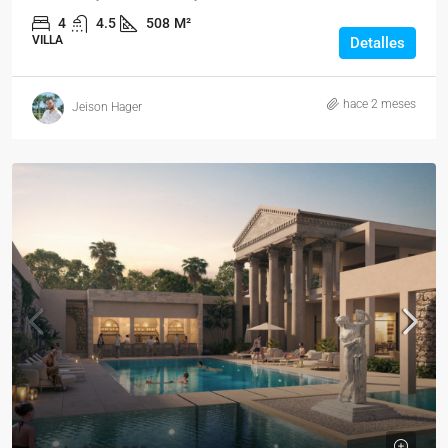
4
4.5
508
M²
VILLA
Detalles
hace 2 meses
Jeison Hager