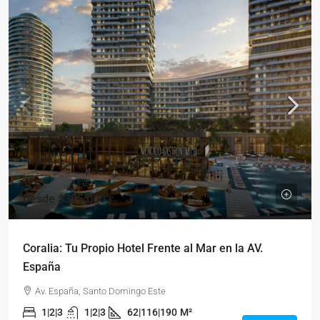
Desde
$305,000
Coralia: Tu Propio Hotel Frente al Mar en la AV.
España
Av. España, Santo Domingo Este
1|2|3
1|2|3
62|116|190
M²