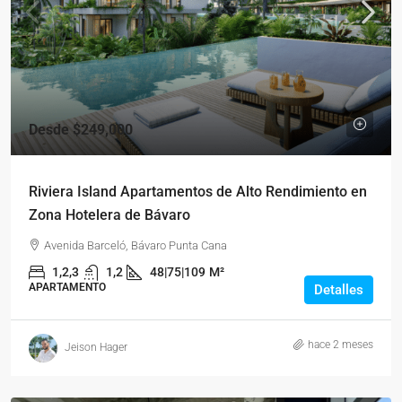
Desde
$249,000
Riviera Island Apartamentos de Alto Rendimiento en
Zona Hotelera de Bávaro
Avenida Barceló, Bávaro Punta Cana
1,2,3
1,2
48|75|109
M²
APARTAMENTO
Detalles
hace 2 meses
Jeison Hager