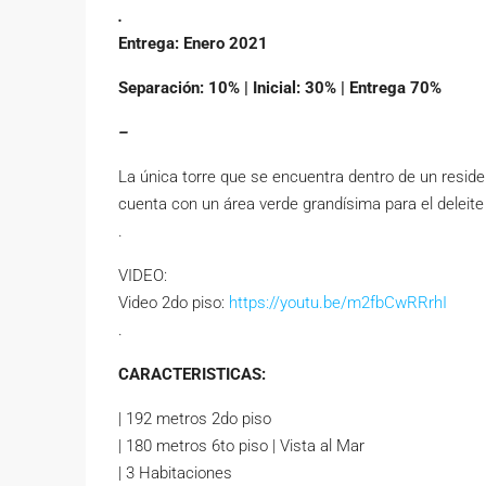
.
Entrega: Enero 2021
Separación: 10% | Inicial: 30% | Entrega 70%
–
La única torre que se encuentra dentro de un residen
cuenta con un área verde grandísima para el deleit
.
VIDEO:
Video 2do piso:
https://youtu.be/m2fbCwRRrhI
.
CARACTERISTICAS:
| 192 metros 2do piso
| 180 metros 6to piso | Vista al Mar
| 3 Habitaciones