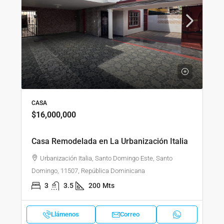
CASA
$16,000,000
Casa Remodelada en La Urbanización Italia
Urbanización Italia, Santo Domingo Este, Santo
Domingo, 11507, República Dominicana
3
3.5
200
Mts
Llámenos
Correo