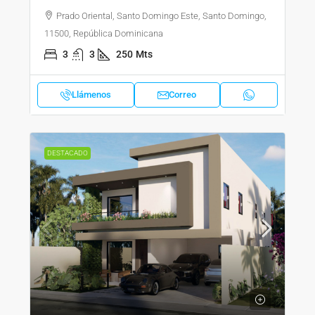
Prado Oriental, Santo Domingo Este, Santo Domingo,
11500, República Dominicana
3
3
250
Mts
Llámenos
Correo
DESTACADO