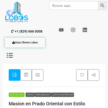
Botón de b
Buscar:
+1 (829) 666 0008
Guía Cliente Lobos
DESTACADO
VENTA
AMUEBLADO
LISTO A ENTREGAR
Masion en Prado Oriental con Estilo