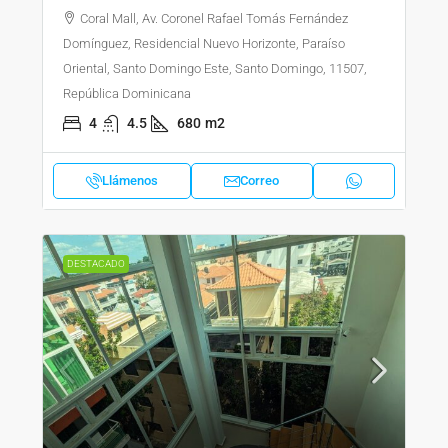
Coral Mall, Av. Coronel Rafael Tomás Fernández
Domínguez, Residencial Nuevo Horizonte, Paraíso
Oriental, Santo Domingo Este, Santo Domingo, 11507,
República Dominicana
4
4.5
680
m2
Llámenos
Correo
DESTACADO