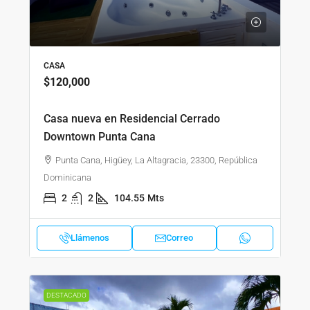
CASA
$120,000
Casa nueva en Residencial Cerrado
Downtown Punta Cana
Punta Cana, Higüey, La Altagracia, 23300, República
Dominicana
2
2
104.55
Mts
Llámenos
Correo
DESTACADO