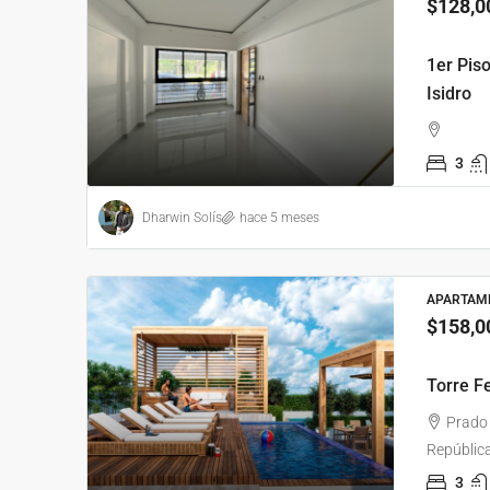
$128,0
1er Pis
Isidro
3
Dharwin Solís
hace 5 meses
APARTAME
$158,0
Torre F
Prado 
Repúblic
3