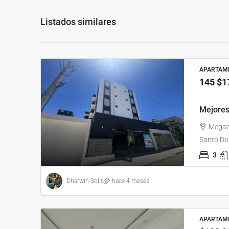
Listados similares
APARTAM
145
$1
Mejores
Megac
Santo Do
3
Dharwin Solís
hace 4 meses
APARTAM