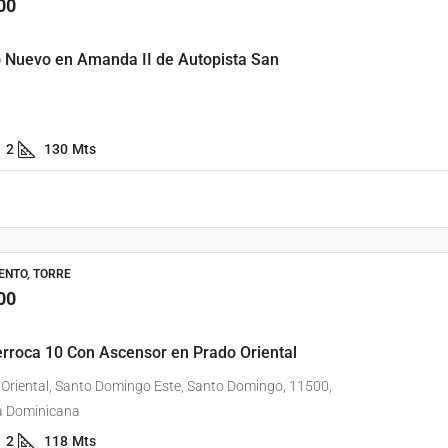
00
o Nuevo en Amanda II de Autopista San
2
130
Mts
NTO, TORRE
00
erroca 10 Con Ascensor en Prado Oriental
Oriental, Santo Domingo Este, Santo Domingo, 11500,
a Dominicana
2
118
Mts