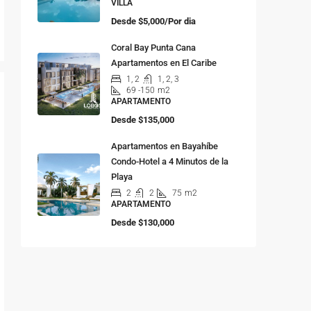
VILLA
Desde
$5,000/Por dia
Coral Bay Punta Cana
Apartamentos en El Caribe
1, 2
1, 2, 3
69 -150
m2
APARTAMENTO
Desde
$135,000
Apartamentos en Bayahíbe
Condo-Hotel a 4 Minutos de la
Playa
2
2
75
m2
APARTAMENTO
Desde
$130,000