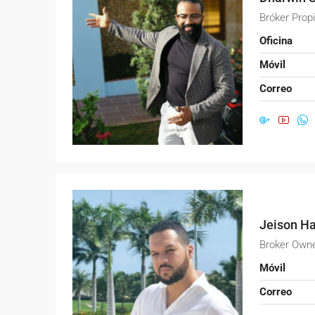
Bróker Propi
Oficina
Móvil
Correo
Jeison H
Broker Owne
Móvil
Correo