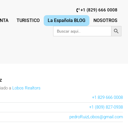
+1 (829) 666 0008
NTA
TURISTICO
La Española BLOG
NOSOTROS
Botón de búsqu
Buscar:
z
iado
a
Lobos Realtors
+1 829 666 0008
+1 (809) 827-0938
pedroRuizLobos@gmail.com