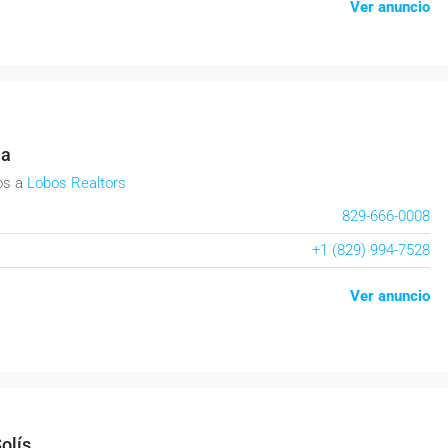
Ver anuncio
la
os
a
Lobos Realtors
829-666-0008
+1 (829) 994-7528
Ver anuncio
olís