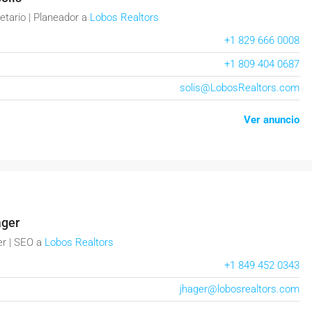
etario | Planeador
a
Lobos Realtors
+1 829 666 0008
+1 809 404 0687
solis@LobosRealtors.com
Ver anuncio
ager
r | SEO
a
Lobos Realtors
+1 849 452 0343
jhager@lobosrealtors.com