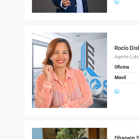
Rocío Dis
Agente Lob
Oficina
Móvil
Dharwin S