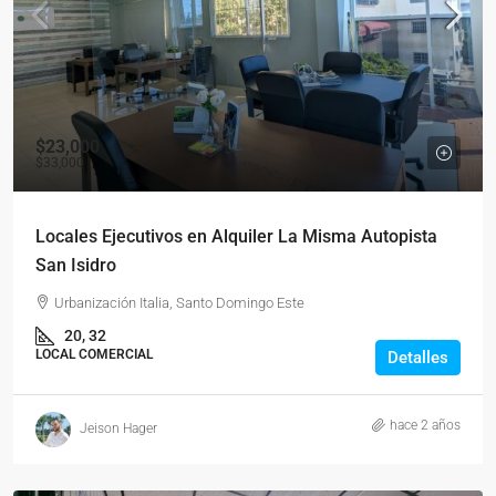
$23,000
$33,000
Locales Ejecutivos en Alquiler La Misma Autopista
San Isidro
Urbanización Italia, Santo Domingo Este
20, 32
LOCAL COMERCIAL
Detalles
hace 2 años
Jeison Hager