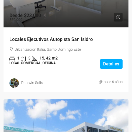
Desde
$23,000
$50,000
Locales Ejecutivos Autopista San Isidro
Urbanización Italia, Santo Domingo Este
1
3
15, 42
m2
LOCAL COMERCIAL, OFICINA
Detalles
hace 6 años
Dharwin Solís