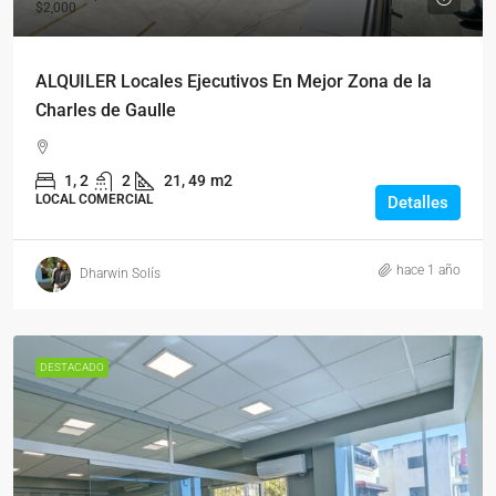
$2,000
ALQUILER Locales Ejecutivos En Mejor Zona de la
Charles de Gaulle
1, 2
2
21, 49
m2
LOCAL COMERCIAL
Detalles
hace 1 año
Dharwin Solís
DESTACADO