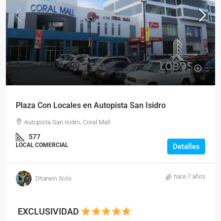
Desde
$1,096,000
$3,600
Plaza Con Locales en Autopista San Isidro
Autopista San Isidro, Coral Mall
577
LOCAL COMERCIAL
Detalles
hace 7 años
Dharwin Solís
EXCLUSIVIDAD