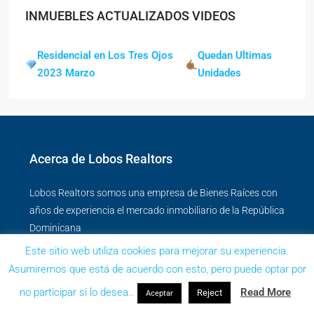
INMUEBLES ACTUALIZADOS VIDEOS
Residencial en Los Tres Ojos
Quedan Ultimas
2023 Marzo
Unidades
Acerca de Lobos Realtors
Lobos Realtors somos una empresa de Bienes Raíces con
años de experiencia el mercado inmobiliario de la República
Dominicana
Este sitio web utiliza cookies para mejorar su experiencia.
Asumiremos que está de acuerdo con esto, pero puede optar por
no participar si lo desea..
Read More
Reject
Aceptar