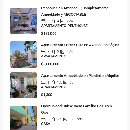
Penhouse en Amanda II; Completamente
Amueblado y NEGOCIABLE
3
4
224
APARTAMENTO, PENTHOUSE
$159,000
Apartamento Primer Piso en Avenida Ecológica
3
2
124
APARTAMENTO
$5,500,000
Apartamento Amueblado en Piantini en Alquiler
1
1.5
50
APARTAMENTO
$1,300
Oportunidad Única: Casa Familiar Los Tres
Ojos
5
3.5
383
mt2
CASA