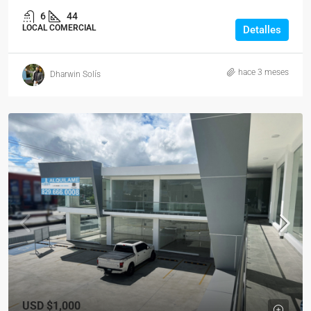
6
44
LOCAL COMERCIAL
Detalles
hace 3 meses
Dharwin Solís
USD
$1,000