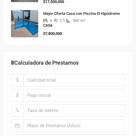
$17,500,000
Mejor Oferta Casa con Piscina El Hipódromo
4
2.5
360
m²
CASA
$7,800,000
🖩Calculadora de Prestamos
$
$
%