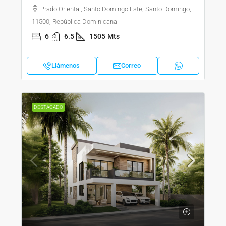
Prado Oriental, Santo Domingo Este, Santo Domingo,
11500, República Dominicana
6
6.5
1505
Mts
Llámenos
Correo
DESTACADO