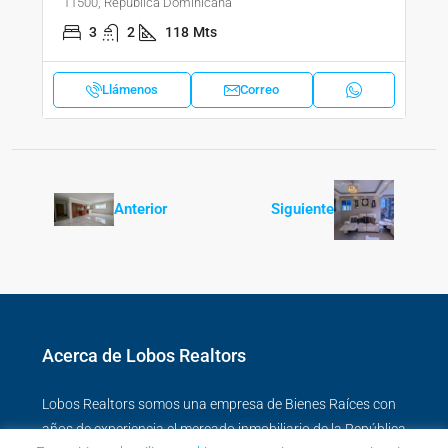
11500, República Dominicana
3
2
118
Mts
Llámenos
Correo
Anterior
Siguiente
Acerca de Lobos Realtors
Lobos Realtors somos una empresa de Bienes Raíces con
años de experiencia el mercado inmobiliario de la República