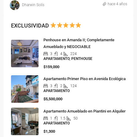
hace 4 años
Dharwin Solís
EXCLUSIVIDAD
Penhouse en Amanda II; Completamente
Amueblado y NEGOCIABLE
3
4
224
APARTAMENTO, PENTHOUSE
$159,000
Apartamento Primer Piso en Avenida Ecológica
3
2
124
APARTAMENTO
$5,500,000
Apartamento Amueblado en Piantini en Alquiler
1
1.5
50
APARTAMENTO
$1,300