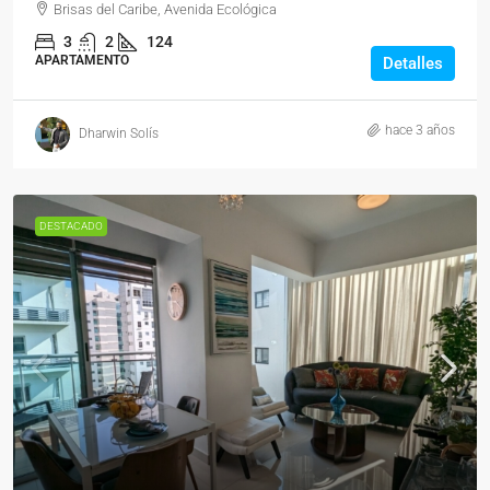
Brisas del Caribe, Avenida Ecológica
3
2
124
APARTAMENTO
Detalles
hace 3 años
Dharwin Solís
DESTACADO