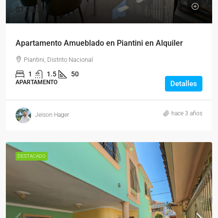
$1,300
Apartamento Amueblado en Piantini en Alquiler
Piantini, Distrito Nacional
1
1.5
50
APARTAMENTO
Detalles
hace 3 años
Jeison Hager
DESTACADO