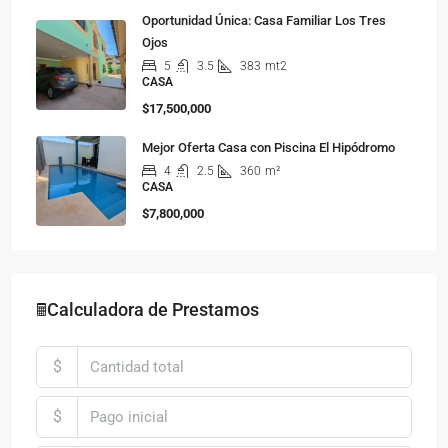
Oportunidad Única: Casa Familiar Los Tres
Ojos
5
3.5
383
mt2
CASA
$17,500,000
Mejor Oferta Casa con Piscina El Hipódromo
4
2.5
360
m²
CASA
$7,800,000
🖩Calculadora de Prestamos
$
$