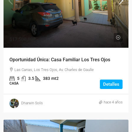
$17,500,000
Oportunidad Única: Casa Familiar Los Tres Ojos
Las Canas, Los Tres Ojos, Av. Charles de Gaulle
5
3.5
383
mt2
CASA
Detalles
hace 4 años
Dharwin Solís