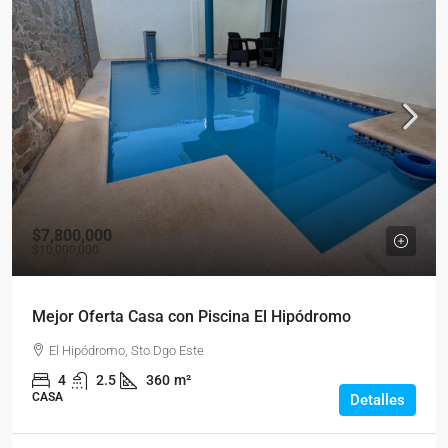
$7,800,000
$10,000,000
Mejor Oferta Casa con Piscina El Hipódromo
El Hipódromo, Sto Dgo Este
4
2.5
360
m²
CASA
Detalles