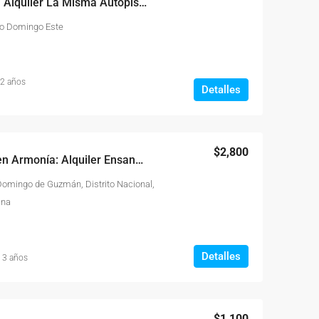
Locales Ejecutivos en Alquiler La Misma Autopista San Isidro
nto Domingo Este
 2 años
Detalles
$2,800
Experimenta la Vida en Armonía: Alquiler Ensanche Naco
omingo de Guzmán, Distrito Nacional,
ana
Detalles
 3 años
$1,100