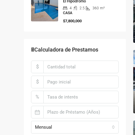
El Hipódromo
4
2.5
360
m²
CASA
$7,800,000
🖩Calculadora de Prestamos
$
$
%
Mensual