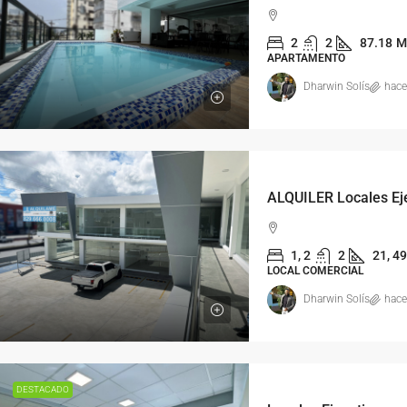
2
2
87.18
M
APARTAMENTO
Dharwin Solís
hace
1, 2
2
21, 49
LOCAL COMERCIAL
Dharwin Solís
hace
DESTACADO