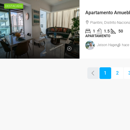
DESTACADO
Apartamento Amueblad
Piantini, Distrito Naciona
1
1.5
50
APARTAMENTO
Jeison Hager
hace
1
2