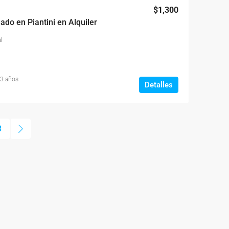
$1,300
o en Piantini en Alquiler
l
 3 años
Detalles
3