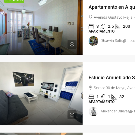
DESTACADO
Apartamento en Alqui
Avenida Gustavo Mejía Ri
3
2.5
203
APARTAMENTO
Dharwin Solís
hace
Estudio Amueblado S
Sector 30 de Mayo, Ave
1
1
32
APARTAMENTO
Alexander Cuevas