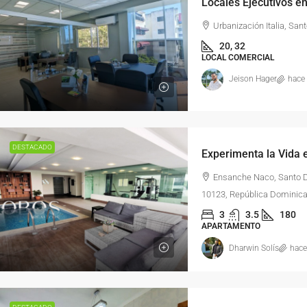
Urbanización Italia, Sa
20, 32
LOCAL COMERCIAL
Jeison Hager
hace
DESTACADO
Ensanche Naco, Santo D
10123, República Dominic
3
3.5
180
APARTAMENTO
Dharwin Solís
hace