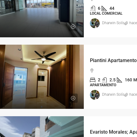
6
44
LOCAL COMERCIAL
Dharwin Solís
hace
2
2.5
160
M
APARTAMENTO
Dharwin Solís
hace