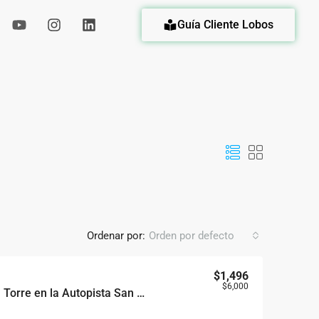
Guía Cliente Lobos
eda
Ordenar por:
Orden por defecto
$1,496
$6,000
Locales Ejecutivos en Torre en la Autopista San Isidro