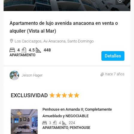
$4,000
Apartamento de lujo avenida anacaona en venta o
alquiler (Vista al Mar)
Los Cacicazgos, Av Anacaona, Santo Domingo
4
4.5
448
APARTAMENTO
Detalles
hace 7 años
Jeison Hager
EXCLUSIVIDAD
Penhouse en Amanda II; Completamente
Amueblado y NEGOCIABLE
3
4
224
APARTAMENTO, PENTHOUSE