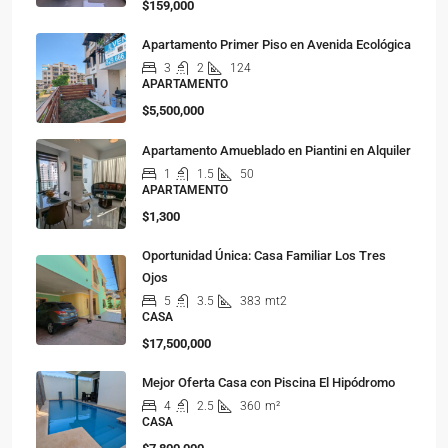
$159,000
Apartamento Primer Piso en Avenida Ecológica
3
2
124
APARTAMENTO
$5,500,000
Apartamento Amueblado en Piantini en Alquiler
1
1.5
50
APARTAMENTO
$1,300
Oportunidad Única: Casa Familiar Los Tres
Ojos
5
3.5
383
mt2
CASA
$17,500,000
Mejor Oferta Casa con Piscina El Hipódromo
4
2.5
360
m²
CASA