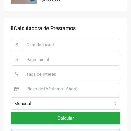
$7,800,000
🖩Calculadora de Prestamos
$
$
%
Mensual
Calcular