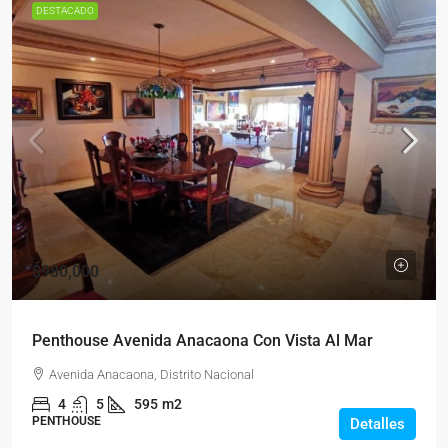
DESTACADO
$980,000
Penthouse Avenida Anacaona Con Vista Al Mar
Avenida Anacaona, Distrito Nacional
4
5
595
m2
PENTHOUSE
Detalles