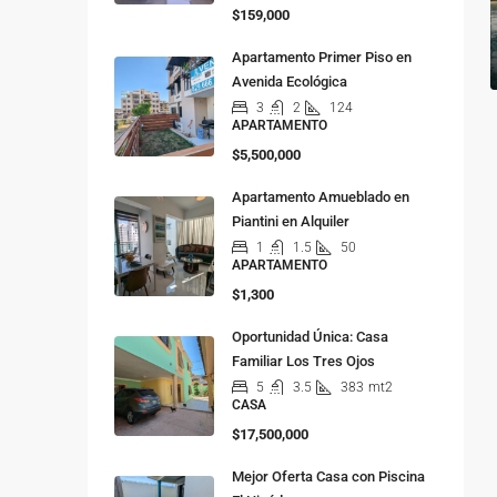
$159,000
Apartamento Primer Piso en
Avenida Ecológica
3
2
124
APARTAMENTO
$5,500,000
Apartamento Amueblado en
Piantini en Alquiler
1
1.5
50
APARTAMENTO
$1,300
Oportunidad Única: Casa
Familiar Los Tres Ojos
5
3.5
383
mt2
CASA
$17,500,000
Mejor Oferta Casa con Piscina