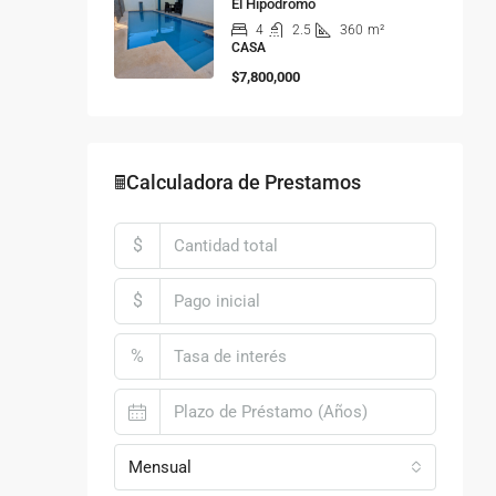
El Hipódromo
4
2.5
360
m²
CASA
$7,800,000
🖩Calculadora de Prestamos
$
$
%
Mensual