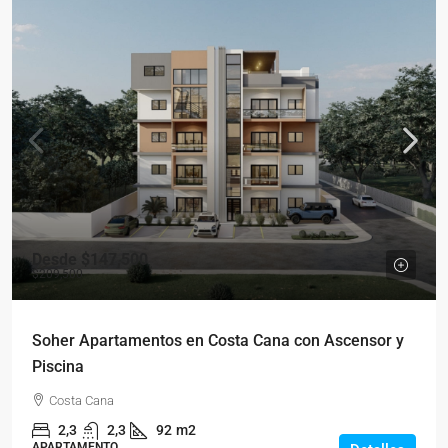
Desde
$147,500
$209,500
Soher Apartamentos en Costa Cana con Ascensor y
Piscina
Costa Cana
2,3
2,3
92
m2
APARTAMENTO