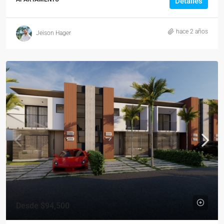
Detalles
hace 2 años
Jeison Hager
Desde
$94,500