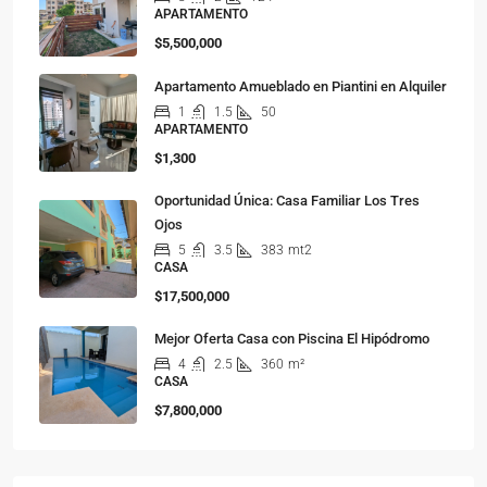
APARTAMENTO
$5,500,000
Apartamento Amueblado en Piantini en Alquiler
1
1.5
50
APARTAMENTO
$1,300
Oportunidad Única: Casa Familiar Los Tres
Ojos
5
3.5
383
mt2
CASA
$17,500,000
Mejor Oferta Casa con Piscina El Hipódromo
4
2.5
360
m²
CASA
$7,800,000