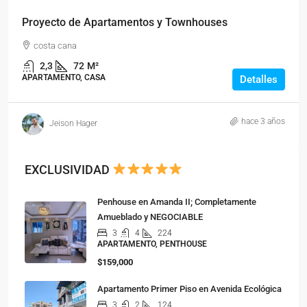
Proyecto de Apartamentos y Townhouses
costa cana
2,3
72
M²
APARTAMENTO, CASA
Detalles
hace 3 años
Jeison Hager
EXCLUSIVIDAD
Penhouse en Amanda II; Completamente
Amueblado y NEGOCIABLE
3
4
224
APARTAMENTO, PENTHOUSE
$159,000
Apartamento Primer Piso en Avenida Ecológica
3
2
124