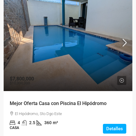
$7,800,000
$10,000,000
Mejor Oferta Casa con Piscina El Hipódromo
El Hipódromo, Sto Dgo Este
4
2.5
360
m²
CASA
Detalles