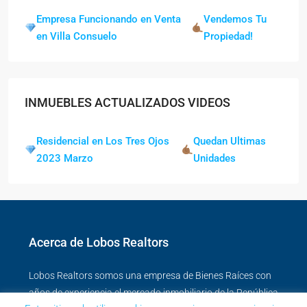
Empresa Funcionando en Venta
Vendemos Tu
en Villa Consuelo
Propiedad!
INMUEBLES ACTUALIZADOS VIDEOS
Residencial en Los Tres Ojos
Quedan Ultimas
2023 Marzo
Unidades
Acerca de Lobos Realtors
Lobos Realtors somos una empresa de Bienes Raíces con
años de experiencia el mercado inmobiliario de la República