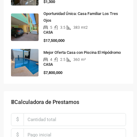
$1,300
Oportunidad Única: Casa Familiar Los Tres
Ojos
5
3.5
383
mt2
CASA
$17,500,000
Mejor Oferta Casa con Piscina El Hipódromo
4
2.5
360
m²
CASA
$7,800,000
🖩Calculadora de Prestamos
$
$