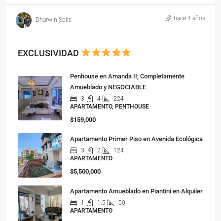
hace 4 años
Dharwin Solís
EXCLUSIVIDAD
Penhouse en Amanda II; Completamente
Amueblado y NEGOCIABLE
3
4
224
APARTAMENTO, PENTHOUSE
$159,000
Apartamento Primer Piso en Avenida Ecológica
3
2
124
APARTAMENTO
$5,500,000
Apartamento Amueblado en Piantini en Alquiler
1
1.5
50
APARTAMENTO