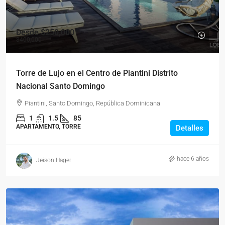
Desde
$250,000
$400,000
Torre de Lujo en el Centro de Piantini Distrito
Nacional Santo Domingo
Piantini, Santo Domingo, República Dominicana
1
1.5
85
APARTAMENTO, TORRE
Detalles
hace 6 años
Jeison Hager