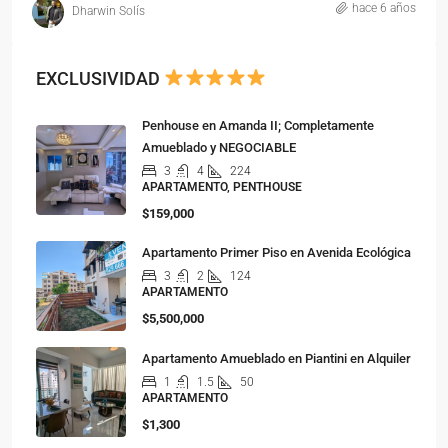
hace 6 años
Dharwin Solís
EXCLUSIVIDAD
Penhouse en Amanda II; Completamente
Amueblado y NEGOCIABLE
3
4
224
APARTAMENTO, PENTHOUSE
$159,000
Apartamento Primer Piso en Avenida Ecológica
3
2
124
APARTAMENTO
$5,500,000
Apartamento Amueblado en Piantini en Alquiler
1
1.5
50
APARTAMENTO
$1,300