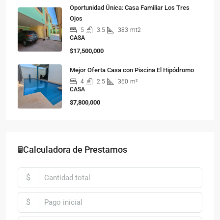
Oportunidad Única: Casa Familiar Los Tres
Ojos
5
3.5
383
mt2
CASA
$17,500,000
Mejor Oferta Casa con Piscina El Hipódromo
4
2.5
360
m²
CASA
$7,800,000
🖩Calculadora de Prestamos
$
$