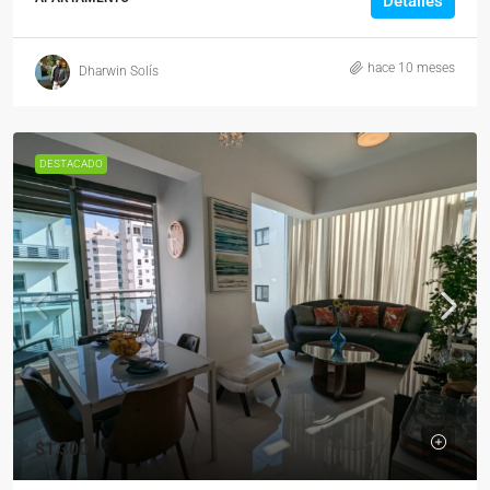
Detalles
hace 10 meses
Dharwin Solís
DESTACADO
$1,300