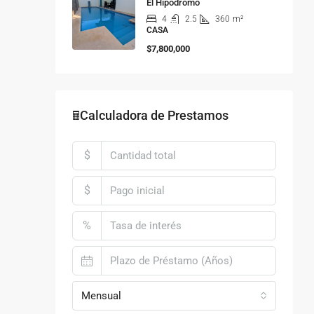
El Hipódromo
4
2.5
360
m²
CASA
$7,800,000
🖩Calculadora de Prestamos
$
$
%
Mensual