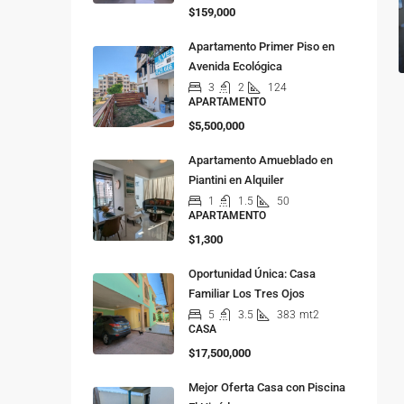
$159,000
Apartamento Primer Piso en
Avenida Ecológica
3
2
124
APARTAMENTO
$5,500,000
Apartamento Amueblado en
Piantini en Alquiler
1
1.5
50
APARTAMENTO
$1,300
Oportunidad Única: Casa
Familiar Los Tres Ojos
5
3.5
383
mt2
CASA
$17,500,000
Mejor Oferta Casa con Piscina