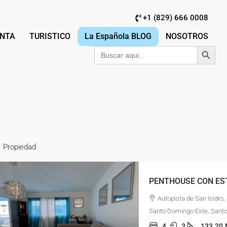
+1 (829) 666 0008
NTA
TURISTICO
La Española BLOG
NOSOTROS
Botón de búsqu
Buscar:
1 Propiedad
Autopista de San Isidro
Santo Domingo Este, Sant
4
3
133.20