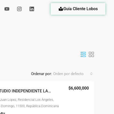
Guía Cliente Lobos
eda
Ordenar por:
Orden por defecto
$6,600,000
PENTHOUSE CON ESTUDIO INDEPENDIENTE LAS CAYENAS AUT. SAN ISIDRO
, Juan Lopez, Residencial Los Ángeles,
o Domingo, 11500, República Dominicana
Mts