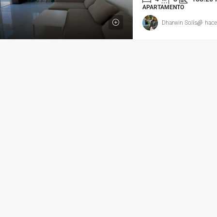
APARTAMENTO
Dharwin Solís
hace