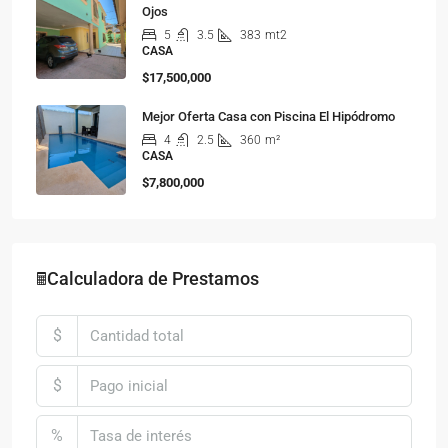
Ojos
5
3.5
383
mt2
CASA
$17,500,000
Mejor Oferta Casa con Piscina El Hipódromo
4
2.5
360
m²
CASA
$7,800,000
🖩Calculadora de Prestamos
$
$
%