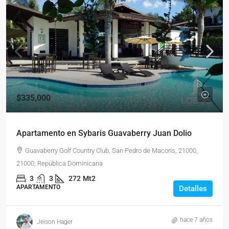
$335,000
Apartamento en Sybaris Guavaberry Juan Dolio
Guavaberry Golf Country Club, San Pedro de Macorís, 21000,
21000, República Dominicana
3
3
272
Mt2
APARTAMENTO
Detalles
hace 7 años
Jeison Hager