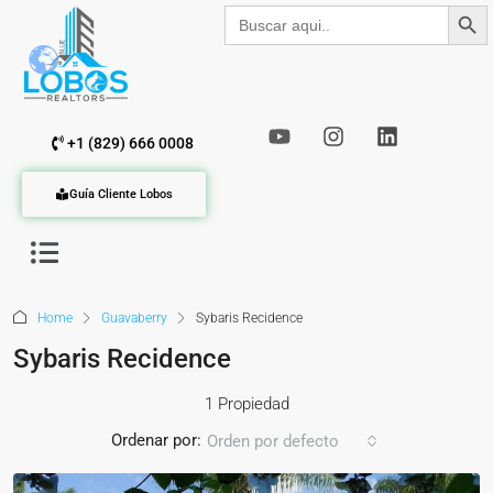
Botón de b
Buscar:
+1 (829) 666 0008
Guía Cliente Lobos
Home
Guavaberry
Sybaris Recidence
Sybaris Recidence
1 Propiedad
Ordenar por:
Orden por defecto