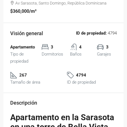
Av Sarasota, Santo Domingo, República Dominicana
$360,000
/m²
Visión general
ID de propiedad:
4794
Apartamento
3
4
3
Tipo de
Dormitorios
Baños
Garajes
propiedad
267
4794
Tamaño de área
ID de propiedad
Descripción
Apartamento en la Sarasota
en una torre de Bella Vista