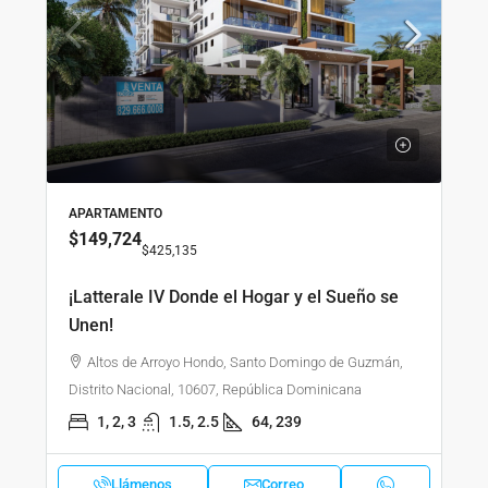
APARTAMENTO
$149,724
$425,135
¡Latterale IV Donde el Hogar y el Sueño se
Unen!
Altos de Arroyo Hondo, Santo Domingo de Guzmán,
Distrito Nacional, 10607, República Dominicana
1, 2, 3
1.5, 2.5
64, 239
Llámenos
Correo