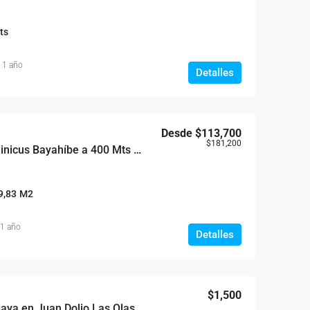
ts
 1 año
Detalles
Desde
$113,700
$181,200
Marea Beach en Dominicus Bayahíbe a 400 Mts de la Playa
9,83
M2
 1 año
Detalles
$1,500
Playa en Juan Dolio Las Olas