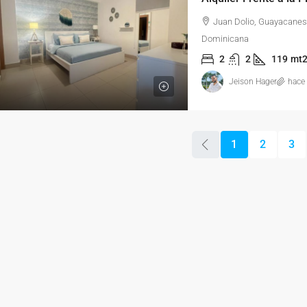
Juan Dolio, Guayacanes
Dominicana
2
2
119
mt
Jeison Hager
hace
1
2
3