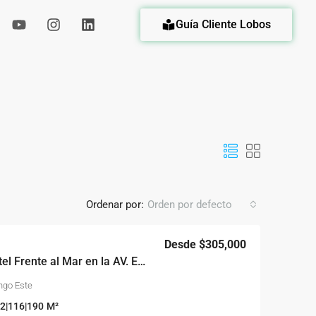
Guía Cliente Lobos
eda
Ordenar por:
Orden por defecto
Desde
$305,000
Coralia: Tu Propio Hotel Frente al Mar en la AV. España
ngo Este
2|116|190
M²