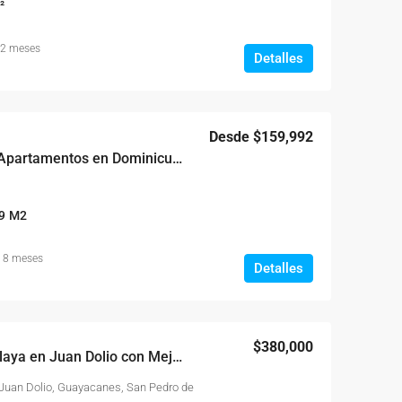
²
 2 meses
Detalles
Desde
$159,992
Proyecto de Casas y Apartamentos en Dominicus Bayahíbe
9
M2
 8 meses
Detalles
$380,000
Piso 15 Frente a La Playa en Juan Dolio con Mejor Vista del Caribe
, Juan Dolio, Guayacanes, San Pedro de