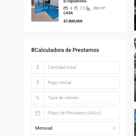
El Hipódromo
4
2.5
360
m²
CASA
$7,800,000
🖩Calculadora de Prestamos
$
$
%
Mensual