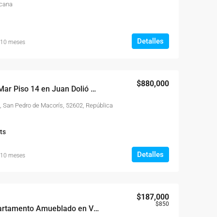
icana
Detalles
 10 meses
$880,000
Penthouse Frente al Mar Piso 14 en Juan Dolió Las Olas
, San Pedro de Macorís, 52602, República
ts
Detalles
 10 meses
$187,000
$850
Evaristo Morales; Apartamento Amueblado en Venta Torre Con Amenidades