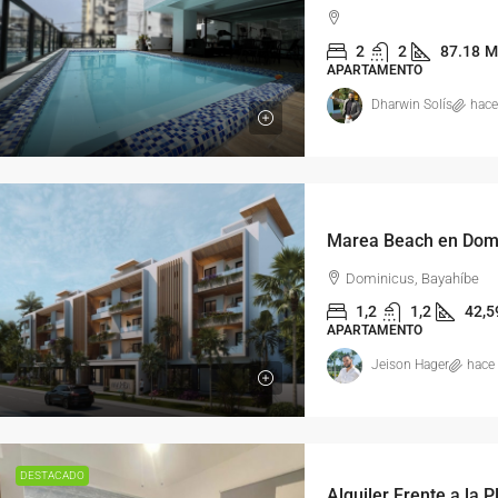
2
2
87.18
M
APARTAMENTO
Dharwin Solís
hace
Dominicus, Bayahíbe
1,2
1,2
42,5
APARTAMENTO
Jeison Hager
hace
DESTACADO
Alquiler Frente a la 