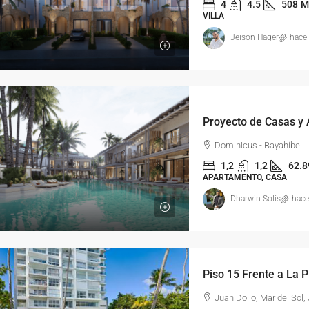
4
4.5
508
M
VILLA
Jeison Hager
hace
Dominicus - Bayahíbe
1,2
1,2
62.8
APARTAMENTO, CASA
Dharwin Solís
hace
Juan Dolio, Mar del Sol