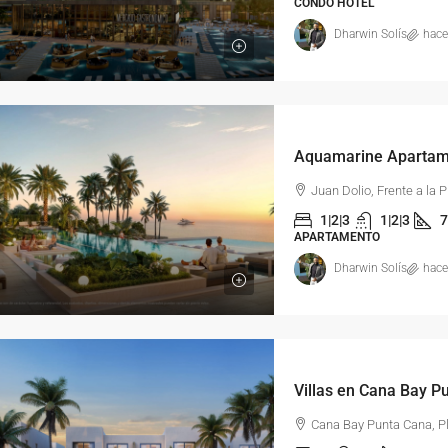
CONDO HOTEL
Dharwin Solís
hace
Juan Dolio, Frente a la 
1|2|3
1|2|3
7
APARTAMENTO
Dharwin Solís
hace
Villas en Cana Bay P
Cana Bay Punta Cana, P