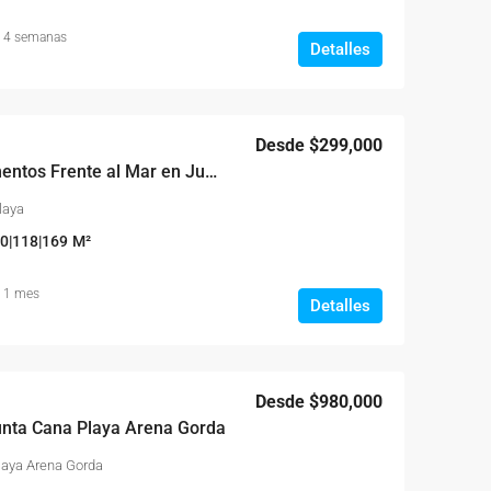
 4 semanas
Detalles
Desde
$299,000
Aquamarine Apartamentos Frente al Mar en Juan Dolio
Playa
0|118|169
M²
 1 mes
Detalles
Desde
$980,000
unta Cana Playa Arena Gorda
laya Arena Gorda