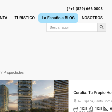
+1 (829) 666 0008
NTA
TURISTICO
La Española BLOG
NOSOTROS
Botón de búsqu
Buscar:
77 Propiedades
Av. España, Santo Domi
1|2|3
1|2|3
6