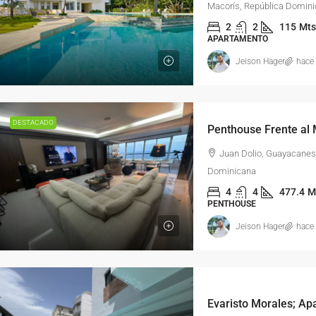
Macorís, República Domin
2
2
115
Mts
APARTAMENTO
Jeison Hager
hace
DESTACADO
Juan Dolio, Guayacanes
Dominicana
4
4
477.4
M
PENTHOUSE
Jeison Hager
hace