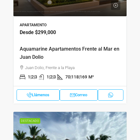
APARTAMENTO
Desde
$299,000
Aquamarine Apartamentos Frente al Mar en
Juan Dolio
Juan Dolio, Frente a la Playa
1|2|3
1|2|3
70|118|169
M²
Llámenos
Correo
DESTACADO