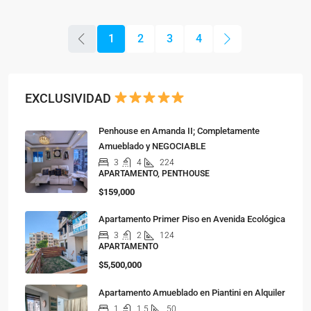
1
2
3
4
EXCLUSIVIDAD
Penhouse en Amanda II; Completamente
Amueblado y NEGOCIABLE
3
4
224
APARTAMENTO, PENTHOUSE
$159,000
Apartamento Primer Piso en Avenida Ecológica
3
2
124
APARTAMENTO
$5,500,000
Apartamento Amueblado en Piantini en Alquiler
1
1.5
50