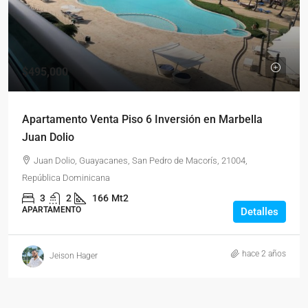
$495,000
Apartamento Venta Piso 6 Inversión en Marbella
Juan Dolio
Juan Dolio, Guayacanes, San Pedro de Macorís, 21004,
República Dominicana
3
2
166
Mt2
APARTAMENTO
Detalles
hace 2 años
Jeison Hager