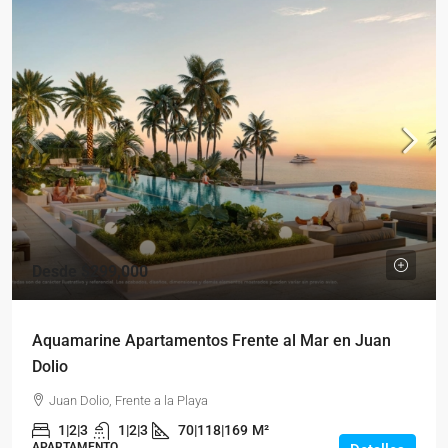
Desde
$299,000
Aquamarine Apartamentos Frente al Mar en Juan
Dolio
Juan Dolio, Frente a la Playa
1|2|3
1|2|3
70|118|169
M²
APARTAMENTO