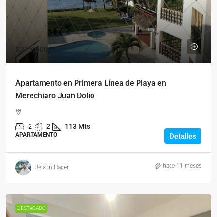
$215,000
Apartamento en Primera Línea de Playa en
Merechiaro Juan Dolio
2
2
113
Mts
APARTAMENTO
Detalles
hace 11 meses
Jeison Hager
DESTACADO