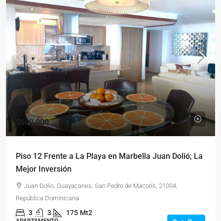
$600,000
Piso 12 Frente a La Playa en Marbella Juan Dolió; La
Mejor Inversión
Juan Dolio, Guayacanes, San Pedro de Macorís, 21004,
República Dominicana
3
3
175
Mt2
APARTAMENTO