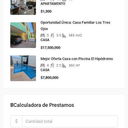
APARTAMENTO
$1,300
Oportunidad Única: Casa Familiar Los Tres
Ojos
5
3.5
383
mt2
CASA
$17,500,000
Mejor Oferta Casa con Piscina El Hipódromo
4
2.5
360
m²
CASA
$7,800,000
🖩Calculadora de Prestamos
$