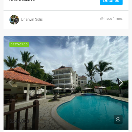
Detalles
hace 1 mes
Dharwin Solís
DESTACADO
$240,000