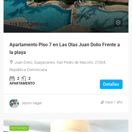
119
$275,000
/mt2
Apartamento Piso 7 en Las Olas Juan Dolio Frente a
la playa
Juan Dolio, Guayacanes, San Pedro de Macorís, 21004,
República Dominicana
2
2
APARTAMENTO
Detalles
hace 1 año
Jeison Hager
DESTACADO