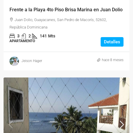
Frente a la Playa 4to Piso Brisa Marina en Juan Dolio
Juan Dolio, Guayacanes, San Pedro de Macorís, 52602,
República Dominicana
3
2
141
Mts
APARTAMENTO
Detalles
hace 8 meses
Jeison Hager