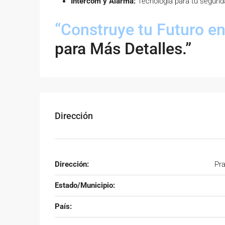
Intercom y Alarma:
Tecnología para tu segurida
“Construye tu Futuro e
para Más Detalles.”
Dirección
Dirección:
Pra
Estado/Municipio:
País: