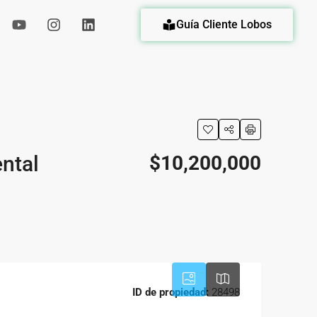
Guía Cliente Lobos
eda
ntal
$10,200,000
ID de propiedad:
28498