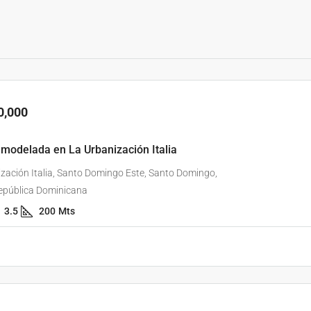
0,000
modelada en La Urbanización Italia
zación Italia, Santo Domingo Este, Santo Domingo,
epública Dominicana
3.5
200
Mts