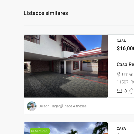
Listados similares
CASA
$16,00
Casa Re
Urbani
11507, R
3
Jeison Hager
hace 4 meses
CASA
DESTACADO