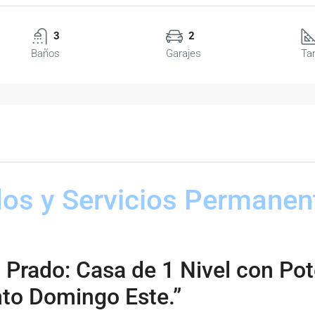
3
2
Baños
Garajes
Ta
dos y Servicios Permane
 Prado: Casa de 1 Nivel con Po
nto Domingo Este.”