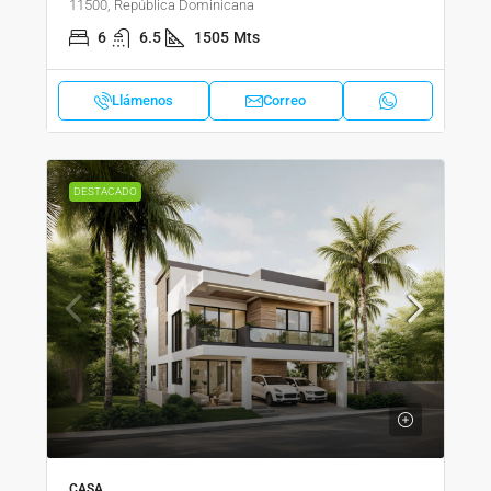
11500, República Dominicana
6
6.5
1505
Mts
Llámenos
Correo
DESTACADO
CASA