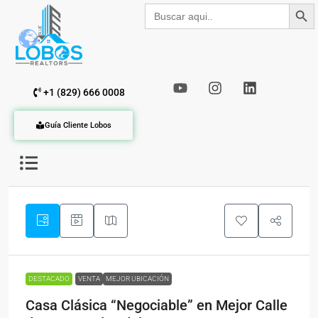
Botón de b
Buscar:
+1 (829) 666 0008
Guía Cliente Lobos
DESTACADO
VENTA
MEJOR UBICACIÓN
Casa Clásica “Negociable” en Mejor Calle