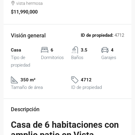
vista hermosa
$11,990,000
Visión general
ID de propiedad:
4712
Casa
6
3.5
4
Tipo de
Dormitorios
Baños
Garajes
propiedad
350 m²
4712
Tamaño de área
ID de propiedad
Descripción
Casa de 6 habitaciones con
amplio patio en Vista