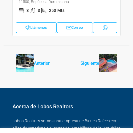
11500, República Dominicana
3
3
250
Mts
Llámenos
Correo
Anterior
Siguiente
Acerca de Lobos Realtors
Lobos Realtors somos una empresa de Bienes Raíces con
años de experiencia el mercado inmobiliario de la República