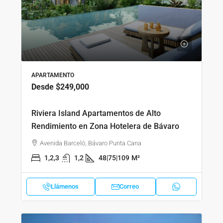
APARTAMENTO
Desde
$249,000
Riviera Island Apartamentos de Alto
Rendimiento en Zona Hotelera de Bávaro
Avenida Barceló, Bávaro Punta Cana
1,2,3
1,2
48|75|109
M²
Llámenos
Correo