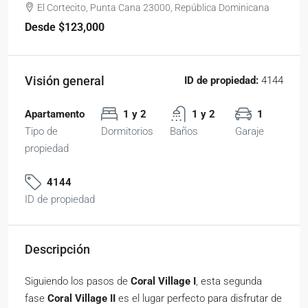
El Cortecito, Punta Cana 23000, República Dominicana
Desde
$123,000
Visión general
ID de propiedad:
4144
Apartamento
1 y 2
1 y 2
1
Tipo de
Dormitorios
Baños
Garaje
propiedad
4144
ID de propiedad
Descripción
Siguiendo los pasos de
Coral Village I
, esta segunda
fase
Coral Village II
es el lugar perfecto para disfrutar de