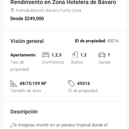
Rendimiento en Zona Hotelera de Bávaro
Avenida Barceló, Bávaro Punta Cana
Desde
$249,000
Visión general
ID de propiedad:
45016
Apartamento
1,2,3
1,2
1
Tipo de
Dormitorios
Baños
Garaje
propiedad
48|75|109 M²
45016
Tamaño de área
ID de propiedad
Descripción
¿Te imaginas invertir en un paraíso tropical donde el