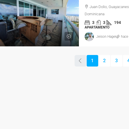
Juan Dolio, Guayacanes
Dominicana
3
3
194
APARTAMENTO
Jeison Hager
hace
1
2
3