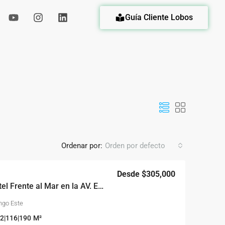
Guía Cliente Lobos
eda
Ordenar por:
Orden por defecto
Desde
$305,000
Coralia: Tu Propio Hotel Frente al Mar en la AV. España
ngo Este
2|116|190
M²