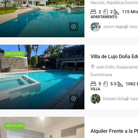
Macorís, República Domin
2
2
115
Mts
APARTAMENTO
Jeison Hager
hace
DESTACADO
Villa de Lujo Doña E
Juan Dolio, Guayacanes
Dominicana
5
5.5
1062
VILLA
Dharwin Solís
hace
DESTACADO
Alquiler Frente a la 