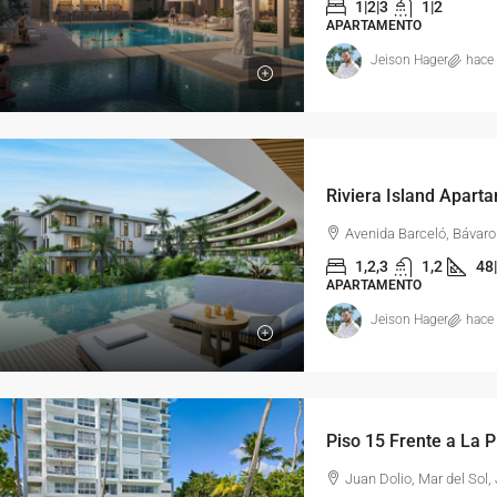
1|2|3
1|2
APARTAMENTO
Jeison Hager
hace
Avenida Barceló, Bávar
1,2,3
1,2
48
APARTAMENTO
Jeison Hager
hace
Juan Dolio, Mar del Sol