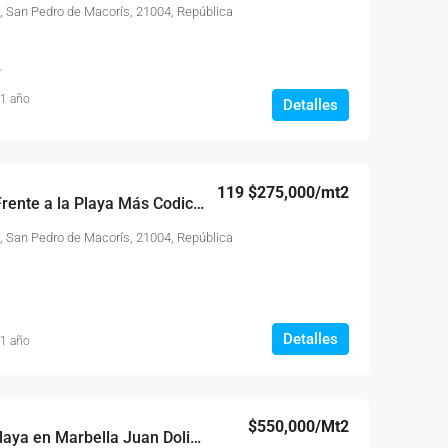
, San Pedro de Macorís, 21004, República
2
 1 año
Detalles
119
$275,000
/mt2
Apartamento Piso 4 Frente a la Playa Más Codiciada en Las Olas Juan Dolio
, San Pedro de Macorís, 21004, República
Detalles
 1 año
$550,000
/Mt2
Piso 11 Frente a La Playa en Marbella Juan Dolió; Vive en el Paraíso