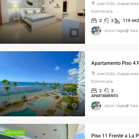
Juan Dolio, Guayacanes
Dominicana
2
2
119
mt
Jeison Hager
hace
Juan Dolio, Guayacanes
Dominicana
2
2
APARTAMENTO
Jeison Hager
hace
DESTACADO