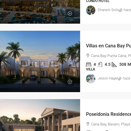
CONDO HOTEL
Dharwin Solís
hace
Villas en Cana Bay P
Cana Bay Punta Cana, P
4
4.5
508
M
VILLA
Jeison Hager
hace
Cana Bay, Bavaro, Playa