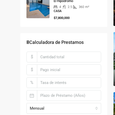
El Hipódromo
4
2.5
360
m²
CASA
$7,800,000
🖩Calculadora de Prestamos
$
$
%
Mensual