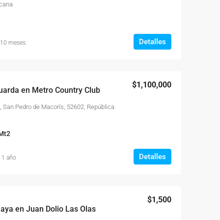
icana
Detalles
 10 meses
$1,100,000
duarda en Metro Country Club
, San Pedro de Macorís, 52602, República
Mt2
Detalles
 1 año
$1,500
Playa en Juan Dolio Las Olas