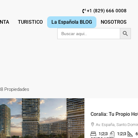
+1 (829) 666 0008
NTA
TURISTICO
La Española BLOG
NOSOTROS
Botón de búsqu
Buscar:
38 Propiedades
Av. España, Santo Domi
1|2|3
1|2|3
6