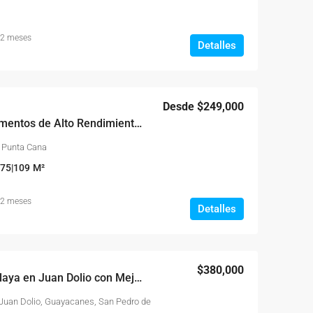
 2 meses
Detalles
Desde
$249,000
Riviera Island Apartamentos de Alto Rendimiento en Zona Hotelera de Bávaro
o Punta Cana
|75|109
M²
 2 meses
Detalles
$380,000
Piso 15 Frente a La Playa en Juan Dolio con Mejor Vista del Caribe
, Juan Dolio, Guayacanes, San Pedro de