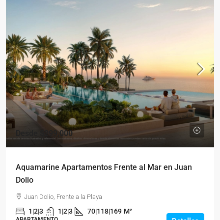
Desde
$299,000
Aquamarine Apartamentos Frente al Mar en Juan
Dolio
Juan Dolio, Frente a la Playa
1|2|3
1|2|3
70|118|169
M²
APARTAMENTO