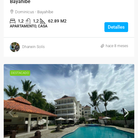
Bayahíbe
Dominicus - Bayahíbe
1,2
1,2
62.89
M2
APARTAMENTO, CASA
Detalles
hace 8 meses
Dharwin Solís
DESTACADO