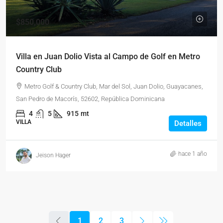
$850,000
Villa en Juan Dolio Vista al Campo de Golf en Metro
Country Club
Metro Golf & Country Club, Mar del Sol, Juan Dolio, Guayacanes,
San Pedro de Macorís, 52602, República Dominicana
4
5
915
mt
VILLA
Detalles
hace 1 año
Jeison Hager
1
2
3