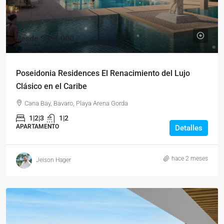
Desde
$255,000
Poseidonia Residences El Renacimiento del Lujo
Clásico en el Caribe
Cana Bay, Bavaro, Playa Arena Gorda
1|2|3
1|2
APARTAMENTO
Detalles
hace 2 meses
Jeison Hager