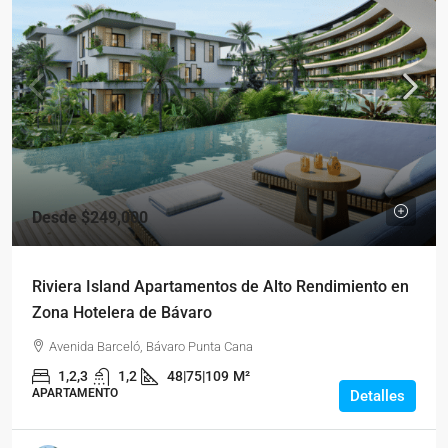
Desde
$249,000
Riviera Island Apartamentos de Alto Rendimiento en
Zona Hotelera de Bávaro
Avenida Barceló, Bávaro Punta Cana
1,2,3
1,2
48|75|109
M²
APARTAMENTO
Detalles