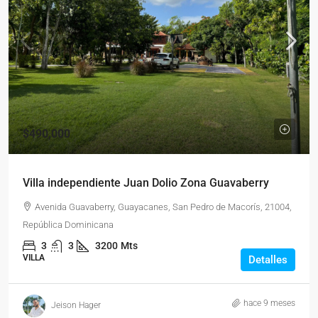
$490,000
Villa independiente Juan Dolio Zona Guavaberry
Avenida Guavaberry, Guayacanes, San Pedro de Macorís, 21004,
República Dominicana
3
3
3200
Mts
VILLA
Detalles
hace 9 meses
Jeison Hager