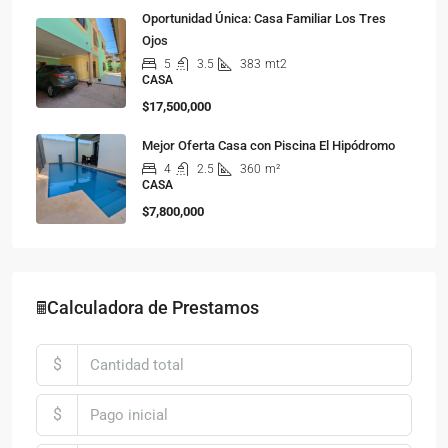
Oportunidad Única: Casa Familiar Los Tres
Ojos
5
3.5
383
mt2
CASA
$17,500,000
Mejor Oferta Casa con Piscina El Hipódromo
4
2.5
360
m²
CASA
$7,800,000
🖩Calculadora de Prestamos
$
$