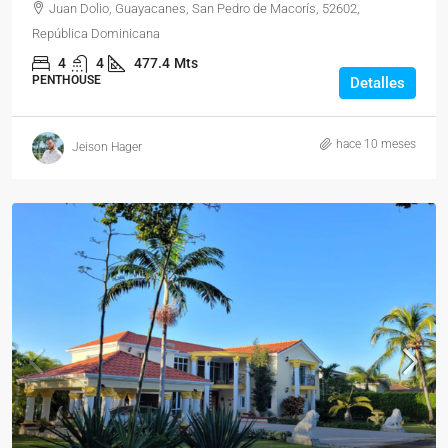
Juan Dolio, Guayacanes, San Pedro de Macorís, 52602,
República Dominicana
4
4
477.4
Mts
PENTHOUSE
Detalles
hace 10 meses
Jeison Hager