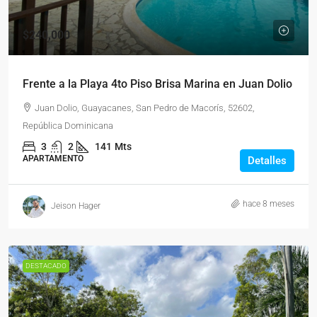
$240,000
Frente a la Playa 4to Piso Brisa Marina en Juan Dolio
Juan Dolio, Guayacanes, San Pedro de Macorís, 52602,
República Dominicana
3
2
141
Mts
APARTAMENTO
Detalles
hace 8 meses
Jeison Hager
DESTACADO