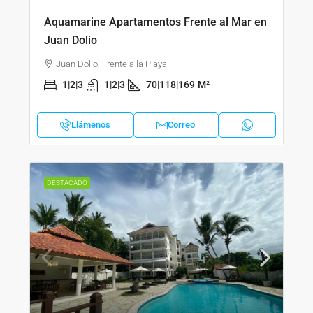
Aquamarine Apartamentos Frente al Mar en
Juan Dolio
Juan Dolio, Frente a la Playa
1|2|3
1|2|3
70|118|169
M²
Llámenos
Correo
DESTACADO