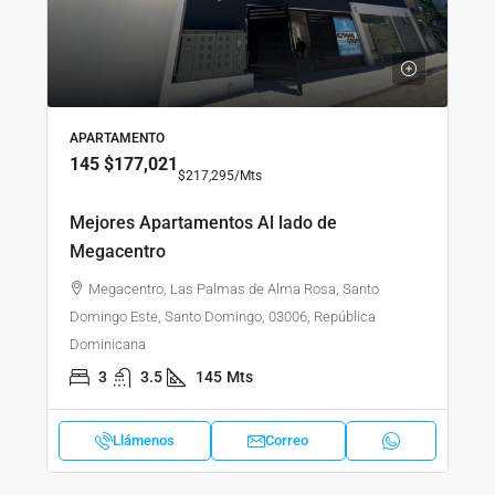
APARTAMENTO
145
$177,021
$217,295
/Mts
Mejores Apartamentos Al lado de
Megacentro
Megacentro, Las Palmas de Alma Rosa, Santo
Domingo Este, Santo Domingo, 03006, República
Dominicana
3
3.5
145
Mts
Llámenos
Correo