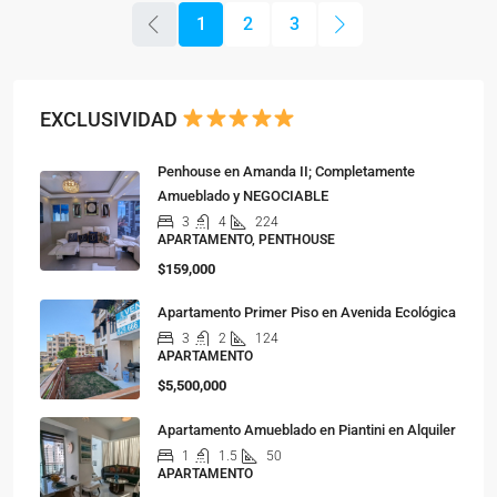
1
2
3
EXCLUSIVIDAD
Penhouse en Amanda II; Completamente
Amueblado y NEGOCIABLE
3
4
224
APARTAMENTO, PENTHOUSE
$159,000
Apartamento Primer Piso en Avenida Ecológica
3
2
124
APARTAMENTO
$5,500,000
Apartamento Amueblado en Piantini en Alquiler
1
1.5
50
APARTAMENTO