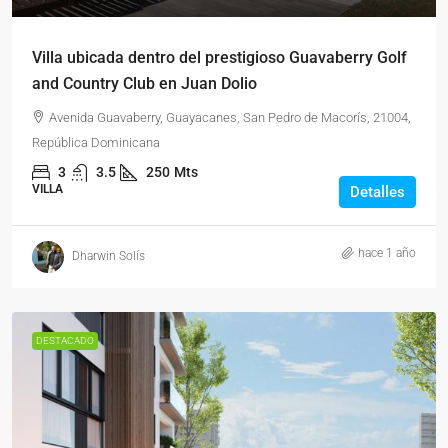
Villa ubicada dentro del prestigioso Guavaberry Golf
and Country Club en Juan Dolio
Avenida Guavaberry, Guayacanes, San Pedro de Macorís, 21004,
República Dominicana
3
3.5
250
Mts
VILLA
Detalles
hace 1 año
Dharwin Solís
DESTACADO