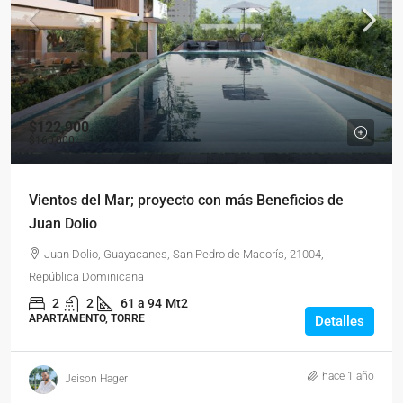
$122,900
$160,000
Vientos del Mar; proyecto con más Beneficios de
Juan Dolio
Juan Dolio, Guayacanes, San Pedro de Macorís, 21004,
República Dominicana
2
2
61 a 94
Mt2
APARTAMENTO, TORRE
Detalles
hace 1 año
Jeison Hager