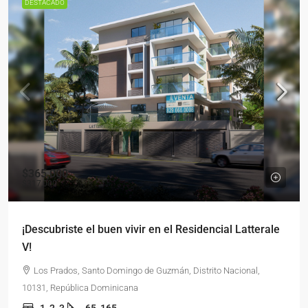
DESTACADO
$365,000
$317,000
¡Descubriste el buen vivir en el Residencial Latterale
V!
Los Prados, Santo Domingo de Guzmán, Distrito Nacional,
10131, República Dominicana
1, 2, 3
65, 165