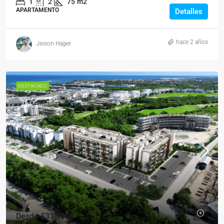
1
2
75
m2
APARTAMENTO
Detalles
hace 2 años
Jeison Hager
DESTACADO
Desde
$310,000