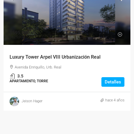
$595,000
$625,000
Luxury Tower Arpel VIII Urbanización Real
Avenida Enriquillo, Urb. Real
3.5
APARTAMENTO, TORRE
Detalles
hace 4 años
Jeison Hager