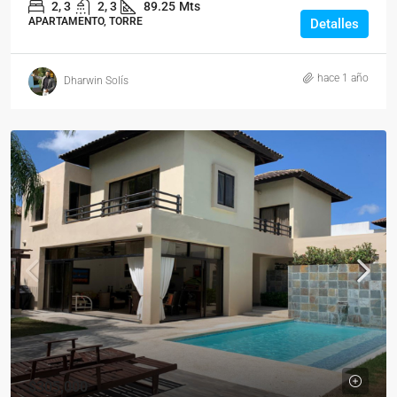
2, 3
2, 3
89.25
Mts
APARTAMENTO, TORRE
Detalles
hace 1 año
Dharwin Solís
$305,000