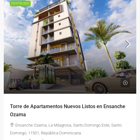
DESTACADO
$147,262
$311,239
Torre de Apartamentos Nuevos Listos en Ensanche
Ozama
Ensanche Ozama, La Milagrosa, Santo Domingo Este, Santo
Domingo, 11501, República Dominicana