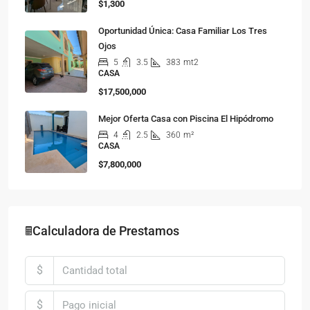
$1,300
Oportunidad Única: Casa Familiar Los Tres
Ojos
5
3.5
383
mt2
CASA
$17,500,000
Mejor Oferta Casa con Piscina El Hipódromo
4
2.5
360
m²
CASA
$7,800,000
🖩Calculadora de Prestamos
$
$