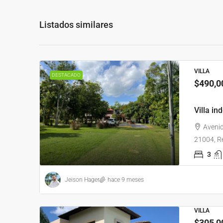
Listados similares
VILLA
DESTACADO
$490,0
Villa i
Avenid
21004, R
3
Jeison Hager
hace 9 meses
VILLA
$305,0