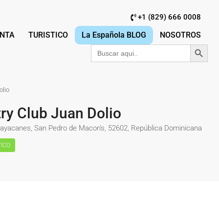
+1 (829) 666 0008
NTA
TURISTICO
La Española BLOG
NOSOTROS
Botón de búsqu
Buscar:
olio
try Club Juan Dolio
 Guayacanes, San Pedro de Macorís, 52602, República Dominicana
TICO