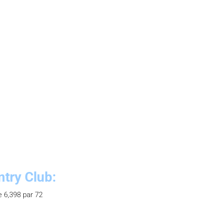
try Club:
e 6,398 par 72