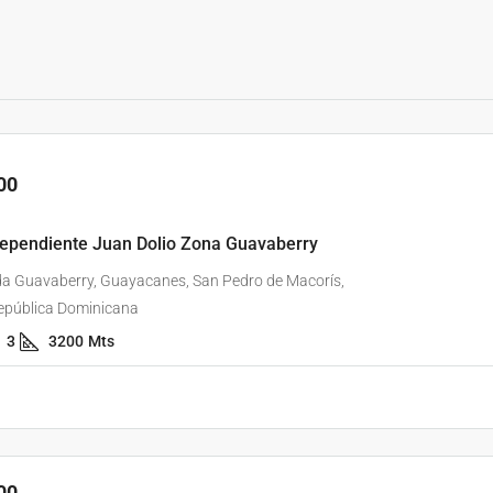
00
ndependiente Juan Dolio Zona Guavaberry
a Guavaberry, Guayacanes, San Pedro de Macorís,
epública Dominicana
3
3200
Mts
00