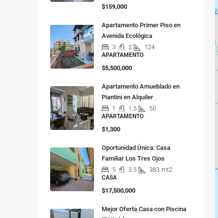
$159,000
Apartamento Primer Piso en
Avenida Ecológica
3
2
124
APARTAMENTO
$5,500,000
Apartamento Amueblado en
Piantini en Alquiler
1
1.5
50
APARTAMENTO
$1,300
Oportunidad Única: Casa
Familiar Los Tres Ojos
5
3.5
383
mt2
CASA
$17,500,000
Mejor Oferta Casa con Piscina