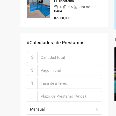
El Hipódromo
4
2.5
360
m²
CASA
$7,800,000
🖩Calculadora de Prestamos
$
$
%
Mensual