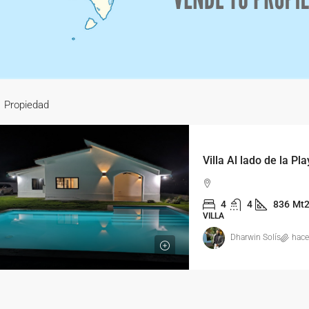
1 Propiedad
Villa Al lado de la P
4
4
836
Mt
VILLA
Dharwin Solís
hace