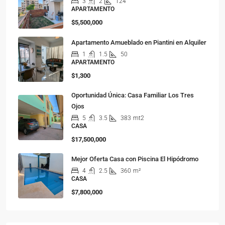
3
2
124
APARTAMENTO
$5,500,000
Apartamento Amueblado en Piantini en Alquiler
1
1.5
50
APARTAMENTO
$1,300
Oportunidad Única: Casa Familiar Los Tres
Ojos
5
3.5
383
mt2
CASA
$17,500,000
Mejor Oferta Casa con Piscina El Hipódromo
4
2.5
360
m²
CASA
$7,800,000