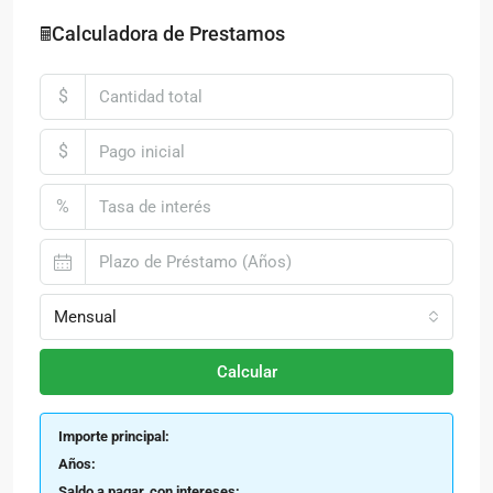
🖩Calculadora de Prestamos
$
$
%
Mensual
Calcular
Importe principal:
Años:
Saldo a pagar, con intereses: