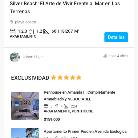
Silver Beach: El Arte de Vivir Frente al Mar en Las
Terrenas
playa coson
1,2,3
1,2
66|118|207
M²
APARTAMENTO
Detalles
hace 4 años
Jeison Hager
EXCLUSIVIDAD
Penhouse en Amanda II; Completamente
Amueblado y NEGOCIABLE
3
4
224
APARTAMENTO, PENTHOUSE
$159,000
Apartamento Primer Piso en Avenida Ecológica