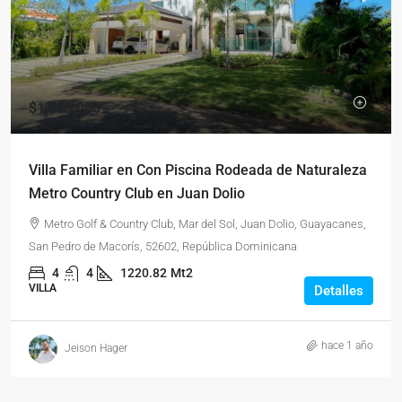
$1,550,000
Villa Familiar en Con Piscina Rodeada de Naturaleza
Metro Country Club en Juan Dolio
Metro Golf & Country Club, Mar del Sol, Juan Dolio, Guayacanes,
San Pedro de Macorís, 52602, República Dominicana
4
4
1220.82
Mt2
VILLA
Detalles
hace 1 año
Jeison Hager