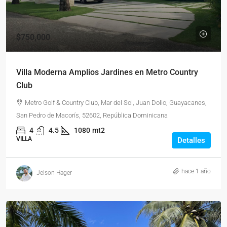
$750,000
Villa Moderna Amplios Jardines en Metro Country
Club
Metro Golf & Country Club, Mar del Sol, Juan Dolio, Guayacanes,
San Pedro de Macorís, 52602, República Dominicana
4
4.5
1080
mt2
VILLA
Detalles
hace 1 año
Jeison Hager