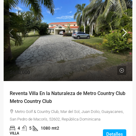
$650,000
Reventa Villa En la Naturaleza de Metro Country Club
Metro Country Club
Metro Golf & Country Club, Mar del Sol, Juan Dolio, Guayacanes,
San Pedro de Macorís, 52602, República Dominicana
4
5
1080
mt2
VILLA
Detalles