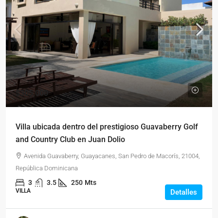
$305,000
Villa ubicada dentro del prestigioso Guavaberry Golf
and Country Club en Juan Dolio
Avenida Guavaberry, Guayacanes, San Pedro de Macorís, 21004,
República Dominicana
3
3.5
250
Mts
VILLA
Detalles