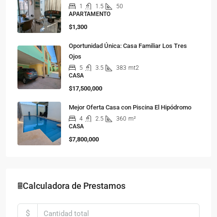
1
1.5
50
APARTAMENTO
$1,300
Oportunidad Única: Casa Familiar Los Tres
Ojos
5
3.5
383
mt2
CASA
$17,500,000
Mejor Oferta Casa con Piscina El Hipódromo
4
2.5
360
m²
CASA
$7,800,000
🖩Calculadora de Prestamos
$