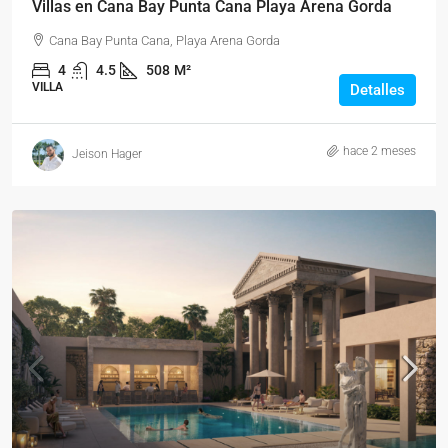
Villas en Cana Bay Punta Cana Playa Arena Gorda
Cana Bay Punta Cana, Playa Arena Gorda
4
4.5
508
M²
VILLA
Detalles
hace 2 meses
Jeison Hager