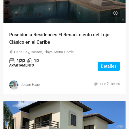
Desde
$255,000
Poseidonia Residences El Renacimiento del Lujo
Clásico en el Caribe
Cana Bay, Bavaro, Playa Arena Gorda
1|2|3
1|2
APARTAMENTO
Detalles
hace 2 meses
Jeison Hager