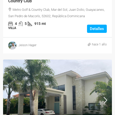
Country Club
Metro Golf & Country Club, Mar del Sol, Juan Dolio, Guayacanes,
San Pedro de Macorís, 52602, República Dominicana
4
5
915
mt
VILLA
Detalles
hace 1 año
Jeison Hager