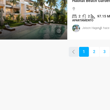
2
2
97.15
M
APARTAMENTO
Jeison Hager
hace
1
2
3