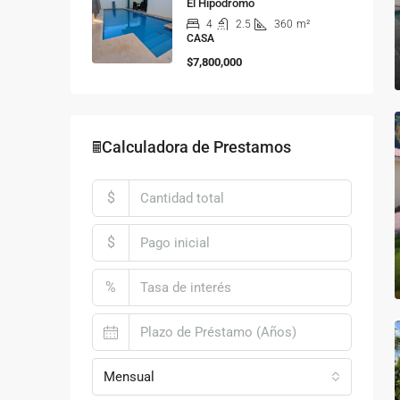
El Hipódromo
4
2.5
360
m²
CASA
$7,800,000
🖩Calculadora de Prestamos
$
$
%
Mensual