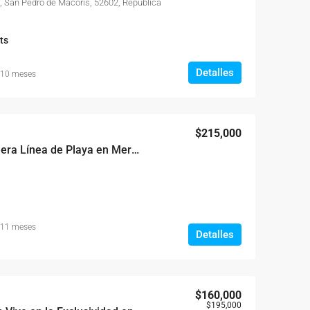
, San Pedro de Macorís, 52602, República
ts
Detalles
 10 meses
$215,000
Apartamento en Primera Línea de Playa en Merechiaro Juan Dolio
 11 meses
Detalles
$160,000
$195,000