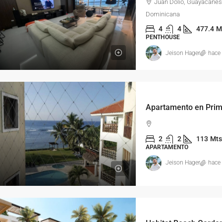
Juan Dolio, Guayacanes
Dominicana
4
4
477.4
M
PENTHOUSE
Jeison Hager
hace
2
2
113
Mts
APARTAMENTO
Jeison Hager
hace