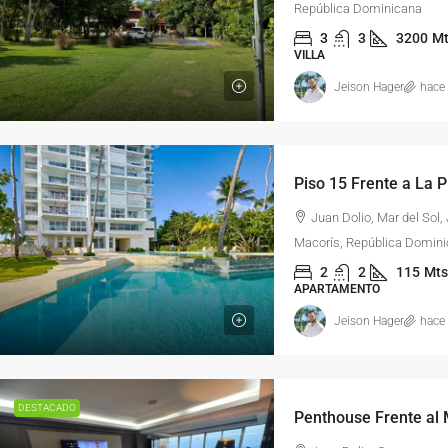
República Dominicana
3
3
3200
Mt
VILLA
Jeison Hager
hace
Juan Dolio, Mar del Sol
Macorís, República Domin
2
2
115
Mts
APARTAMENTO
Jeison Hager
hace
DESTACADO