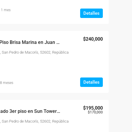
 1 mes
Detalles
$240,000
Frente a la Playa 4to Piso Brisa Marina en Juan Dolio
, San Pedro de Macorís, 52602, República
Detalles
 8 meses
$195,000
Apartamento Amueblado 3er piso en Sun Tower Juan Dolio
$170,000
, San Pedro de Macorís, 52602, República