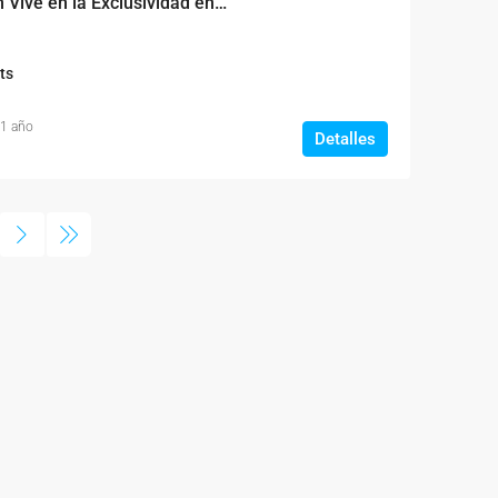
Habitat Beach Garden Vive en la Exclusividad en Juan Dolio
ts
 1 año
Detalles