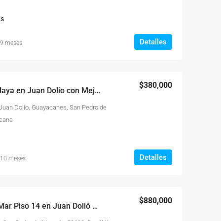
s
Detalles
 9 meses
$380,000
Piso 15 Frente a La Playa en Juan Dolio con Mejor Vista del Caribe
, Juan Dolio, Guayacanes, San Pedro de
icana
Detalles
 10 meses
$880,000
Penthouse Frente al Mar Piso 14 en Juan Dolió Las Olas