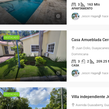
3
163
Mts
APARTAMENTO
Jeison Hager
hace
DESTACADO
Juan Dolio, Guayacanes
Dominicana
3
2
209.25
CASA
Jeison Hager
hace
DESTACADO
Villa independiente 
Avenida Guavaberry, Gu