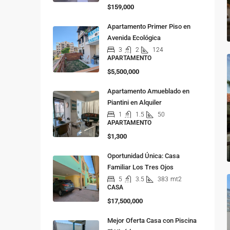
$159,000
Apartamento Primer Piso en
Avenida Ecológica
3
2
124
APARTAMENTO
$5,500,000
Apartamento Amueblado en
Piantini en Alquiler
1
1.5
50
APARTAMENTO
$1,300
Oportunidad Única: Casa
Familiar Los Tres Ojos
5
3.5
383
mt2
CASA
$17,500,000
Mejor Oferta Casa con Piscina