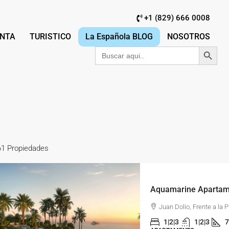
+1 (829) 666 0008
NTA
TURISTICO
La Española BLOG
NOSOTROS
Botón de búsqu
Buscar:
61 Propiedades
Juan Dolio, Frente a la 
1|2|3
1|2|3
7