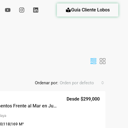
Guía Cliente Lobos
eda
Ordenar por:
Orden por defecto
Desde
$299,000
Aquamarine Apartamentos Frente al Mar en Juan Dolio
Playa
0|118|169
M²