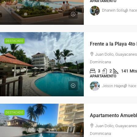
APARTAMENTO
Dharwin Solís
hace
DESTACADO
Juan Dolio, Guayacanes
Dominicana
3
2
141
Mts
APARTAMENTO
Jeison Hager
hace
DESTACADO
Juan Dolio, Guayacanes
Dominicana