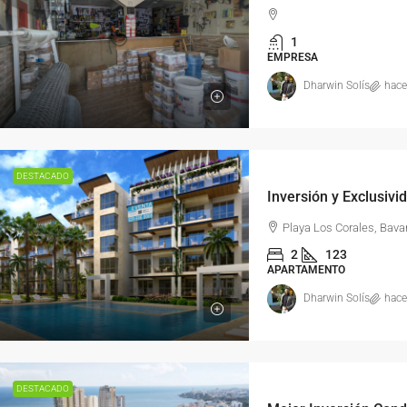
1
EMPRESA
Dharwin Solís
hace
DESTACADO
Playa Los Corales, Bava
2
123
APARTAMENTO
Dharwin Solís
hace
DESTACADO