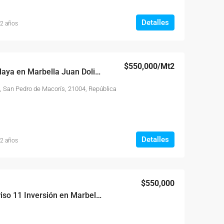
Detalles
 2 años
$550,000
/Mt2
Piso 11 Frente a La Playa en Marbella Juan Dolió; Vive en el Paraíso
, San Pedro de Macorís, 21004, República
Detalles
 2 años
$550,000
Apartamento Venta Piso 11 Inversión en Marbella Juan Dolio