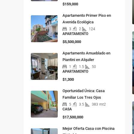
$159,000
Apartamento Primer Piso en
Avenida Ecológica
3
2
124
APARTAMENTO
$5,500,000
Apartamento Amueblado en
Piantini en Alquiler
1
1.5
50
APARTAMENTO
$1,300
Oportunidad Única: Casa
Familiar Los Tres Ojos
5
3.5
383
mt2
CASA
$17,500,000
Mejor Oferta Casa con Piscina