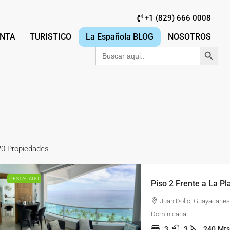
+1 (829) 666 0008
NTA
TURISTICO
La Española BLOG
NOSOTROS
Botón de búsqu
Buscar:
20 Propiedades
DESTACADO
Juan Dolio, Guayacanes
Dominicana
3
3
240
Mts