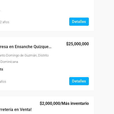
2
Detalles
 2 años
$25,000,000
Casa; Ideal Para Empresa en Ensanche Quizqueya
nto Domingo de Guzmán, Distrito
a Dominicana
ts
Detalles
 años
$2,000,000
/Más inventario
retería en Venta!