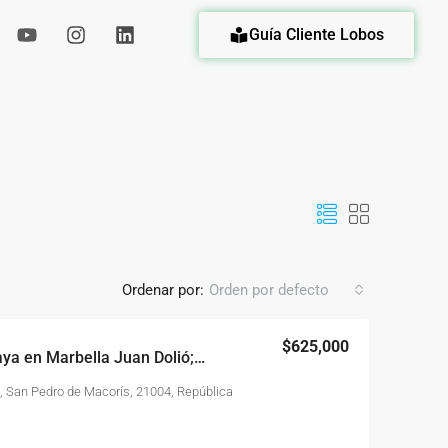
Guía Cliente Lobos
eda
Ordenar por:
Orden por defecto
$625,000
Piso 2 Frente a La Playa en Marbella Juan Dolió; Dos Apartamento en Uno
, San Pedro de Macorís, 21004, República