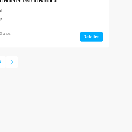
 Hotel en Distrito Nacional
al
²
 3 años
Detalles
3