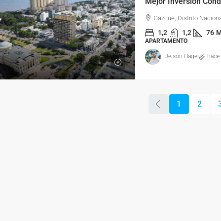
Mejor Inversión Condo
Gazcue, Distrito Nacion
1,2
1,2
76
M
APARTAMENTO
Jeison Hager
hace
1
2