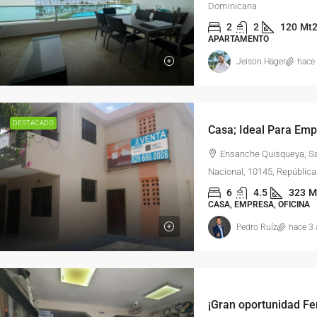
Dominicana
2
2
120
Mt
APARTAMENTO
Jeison Hager
hace
DESTACADO
Ensanche Quisqueya, Sa
Nacional, 10145, Repúblic
6
4.5
323
M
CASA, EMPRESA, OFICINA
Pedro Ruíz
hace 3
¡Gran oportunidad Fer