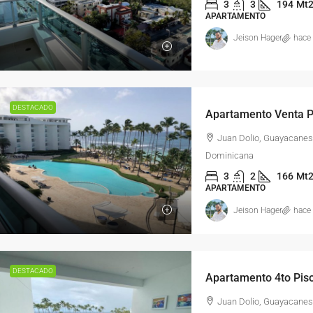
3
3
194
Mt
APARTAMENTO
Jeison Hager
hace
DESTACADO
Juan Dolio, Guayacanes
Dominicana
3
2
166
Mt
APARTAMENTO
Jeison Hager
hace
DESTACADO
Juan Dolio, Guayacanes