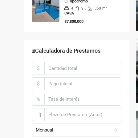
El Hipódromo
4
2.5
360
m²
CASA
$7,800,000
🖩Calculadora de Prestamos
$
$
%
Mensual