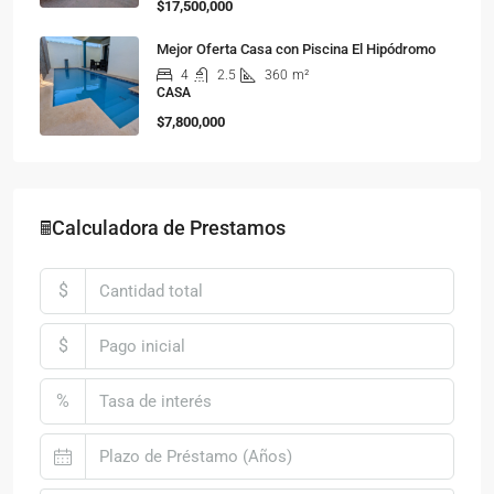
$17,500,000
Mejor Oferta Casa con Piscina El Hipódromo
4
2.5
360
m²
CASA
$7,800,000
🖩Calculadora de Prestamos
$
$
%