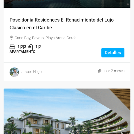
Poseidonia Residences El Renacimiento del Lujo
Clásico en el Caribe
Cana Bay, Bavaro, Playa Arena Gorda
1|2|3
1|2
APARTAMENTO
Detalles
hace 2 meses
Jeison Hager