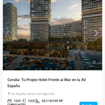
Desde
$305,000
Coralia: Tu Propio Hotel Frente al Mar en la AV.
España
Av. España, Santo Domingo Este
1|2|3
1|2|3
62|116|190
M²
CONDO HOTEL