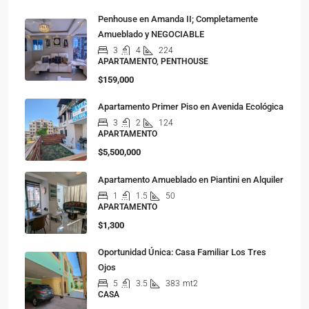
Penhouse en Amanda II; Completamente
Amueblado y NEGOCIABLE
3
4
224
APARTAMENTO, PENTHOUSE
$159,000
Apartamento Primer Piso en Avenida Ecológica
3
2
124
APARTAMENTO
$5,500,000
Apartamento Amueblado en Piantini en Alquiler
1
1.5
50
APARTAMENTO
$1,300
Oportunidad Única: Casa Familiar Los Tres
Ojos
5
3.5
383
mt2
CASA