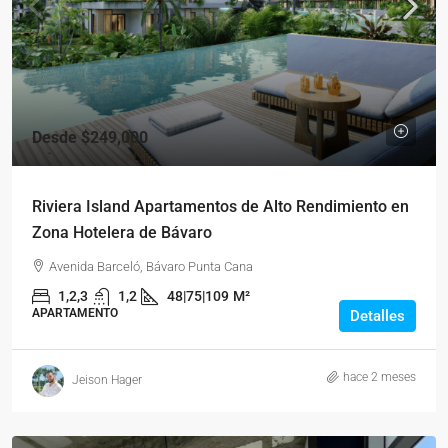
Desde
$249,000
Riviera Island Apartamentos de Alto Rendimiento en
Zona Hotelera de Bávaro
Avenida Barceló, Bávaro Punta Cana
1,2,3
1,2
48|75|109
M²
APARTAMENTO
Detalles
hace 2 meses
Jeison Hager