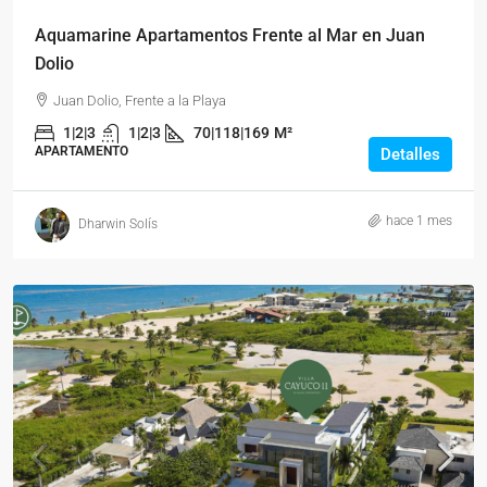
Aquamarine Apartamentos Frente al Mar en Juan
Dolio
Juan Dolio, Frente a la Playa
1|2|3
1|2|3
70|118|169
M²
APARTAMENTO
Detalles
hace 1 mes
Dharwin Solís