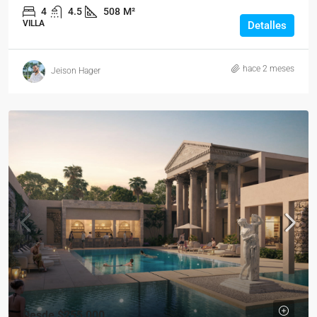
4
4.5
508
M²
VILLA
Detalles
hace 2 meses
Jeison Hager
Desde
$255,000