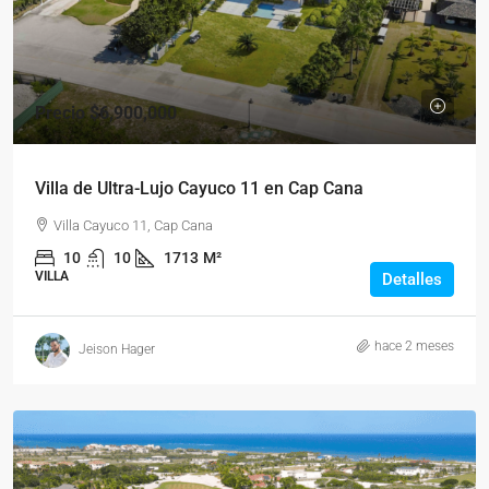
Precio
$6,900,000
Villa de Ultra-Lujo Cayuco 11 en Cap Cana
Villa Cayuco 11, Cap Cana
10
10
1713
M²
VILLA
Detalles
hace 2 meses
Jeison Hager