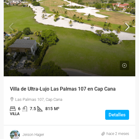
Precio
$3,700,000
Villa de Ultra-Lujo Las Palmas 107 en Cap Cana
Las Palmas 107, Cap Cana
6
7.5
815
M²
VILLA
Detalles
hace 2 meses
Jeison Hager