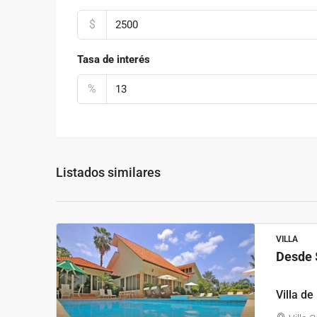
$
Tasa de interés
%
Listados similares
VILLA
Desde
Villa d