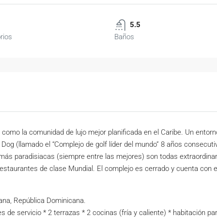
5.5
rios
Baños
 como la comunidad de lujo mejor planificada en el Caribe. Un entor
 Dog (llamado el “Complejo de golf líder del mundo” 8 años consecut
s más paradisiacas (siempre entre las mejores) son todas extraordinari
staurantes de clase Mundial. El complejo es cerrado y cuenta con e
na, República Dominicana.
de servicio * 2 terrazas * 2 cocinas (fría y caliente) * habitación pa