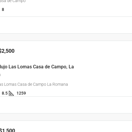
 Casa de Campo
8
$2,500
e lujo Las Lomas Casa de Campo, La
a
 Las Lomas Casa de Campo La Romana
8.5
1259
$1,500