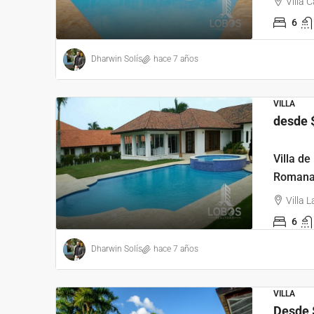
Villa
6
Dharwin Solís
hace 7 años
VILLA
desde
Villa d
Roman
Villa
6
Dharwin Solís
hace 7 años
VILLA
Desde