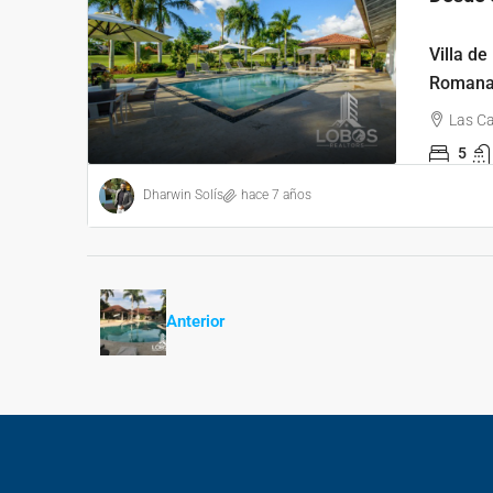
Villa d
Roman
Las C
5
Dharwin Solís
hace 7 años
Anterior