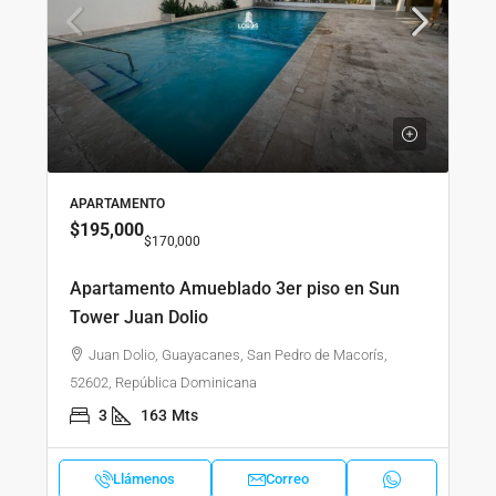
APARTAMENTO
$195,000
$170,000
Apartamento Amueblado 3er piso en Sun
Tower Juan Dolio
Juan Dolio, Guayacanes, San Pedro de Macorís,
52602, República Dominicana
3
163
Mts
Llámenos
Correo