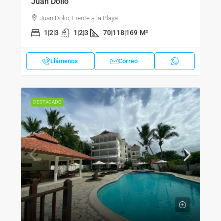
Juan Dolio
Juan Dolio, Frente a la Playa
1|2|3
1|2|3
70|118|169
M²
Llámenos
Correo
DESTACADO