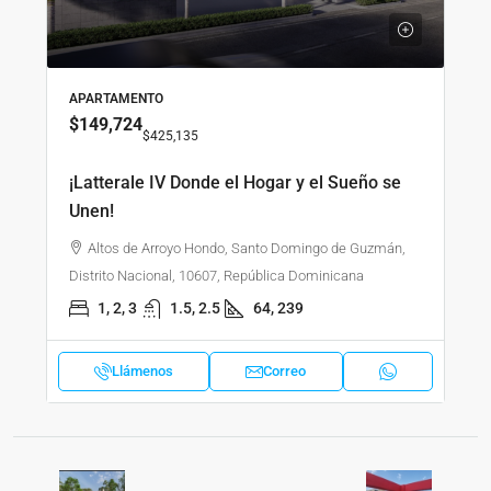
APARTAMENTO
$149,724
$425,135
¡Latterale IV Donde el Hogar y el Sueño se
Unen!
Altos de Arroyo Hondo, Santo Domingo de Guzmán,
Distrito Nacional, 10607, República Dominicana
1, 2, 3
1.5, 2.5
64, 239
Llámenos
Correo