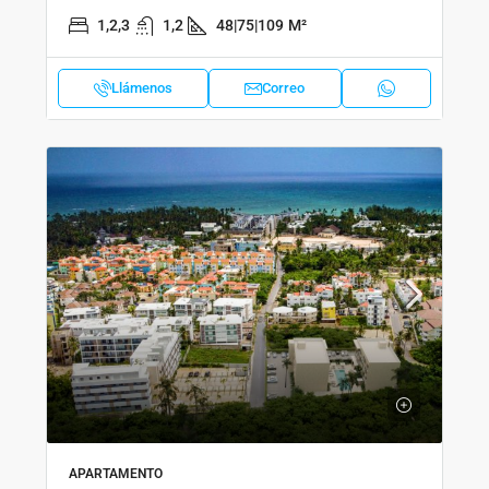
1,2,3
1,2
48|75|109
M²
Llámenos
Correo
APARTAMENTO