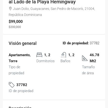
al Lado de la Playa Hemingway
Juan Dolio, Guayacanes, San Pedro de Macorís, 21004,
República Dominicana
$99,000
$200,000
Visión general
ID de propiedad:
37782
Apartamento,
1, 2
1, 2
46.78
Torre
Dormitorios
Baños
Mt2
Tipo de
Tamaño
propiedad
de área
37782
ID de propiedad