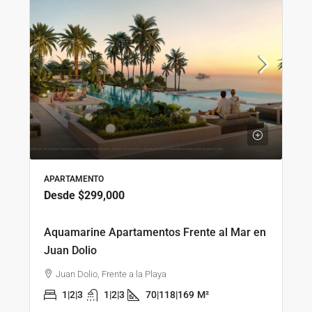
APARTAMENTO
Desde
$299,000
Aquamarine Apartamentos Frente al Mar en
Juan Dolio
Juan Dolio, Frente a la Playa
1|2|3
1|2|3
70|118|169
M²