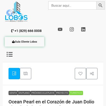
Botón de b
Buscar:
+1 (829) 666 0008
Guía Cliente Lobos
VENTA
EN PLANO
PRÓXIMO A LA PLAYA
PROYECTO
TURISTICO
Ocean Pearl en el Corazón de Juan Dolio