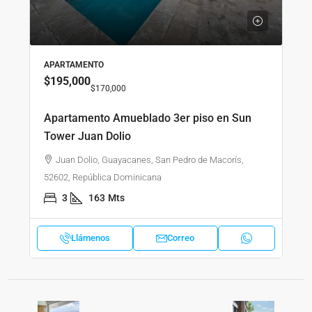
APARTAMENTO
$195,000
$170,000
Apartamento Amueblado 3er piso en Sun
Tower Juan Dolio
Juan Dolio, Guayacanes, San Pedro de Macorís,
52602, República Dominicana
3
163
Mts
Llámenos
Correo