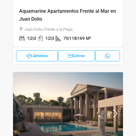
Aquamarine Apartamentos Frente al Mar en
Juan Dolio
Juan Dolio, Frente a la Playa
1|2|3
1|2|3
70|118|169
M²
Llámenos
Correo