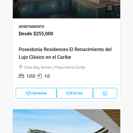
APARTAMENTO
Desde
$255,000
Poseidonia Residences El Renacimiento del
Lujo Clásico en el Caribe
Cana Bay, Bavaro, Playa Arena Gorda
1|2|3
1|2
Llámenos
Correo