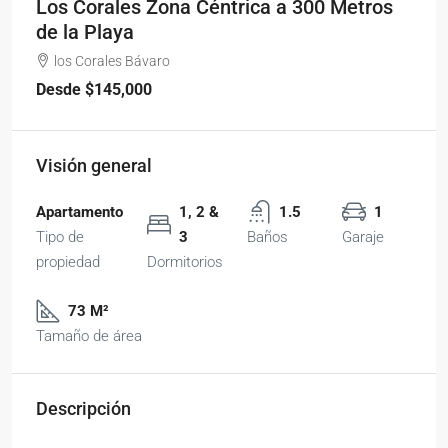
Los Corales Zona Céntrica a 300 Metros
de la Playa
los Corales Bávaro
Desde
$145,000
Visión general
Apartamento
1, 2 &
1.5
1
Tipo de
3
Baños
Garaje
propiedad
Dormitorios
73 M²
Tamaño de área
Descripción