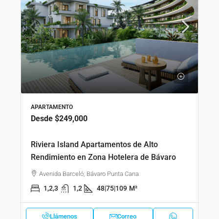
APARTAMENTO
Desde
$249,000
Riviera Island Apartamentos de Alto
Rendimiento en Zona Hotelera de Bávaro
Avenida Barceló, Bávaro Punta Cana
1,2,3
1,2
48|75|109
M²
Llámenos
Correo