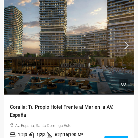
Desde
$305,000
Coralia: Tu Propio Hotel Frente al Mar en la AV.
España
Av. España, Santo Domingo Este
1|2|3
1|2|3
62|116|190
M²