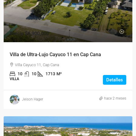
Precio
$6,900,000
Villa de Ultra-Lujo Cayuco 11 en Cap Cana
Villa Cayuco 11, Cap Cana
10
10
1713
M²
VILLA
Detalles
hace 2 meses
Jeison Hager