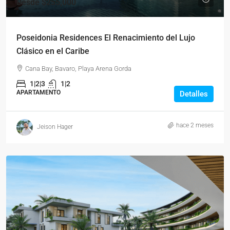
Desde
$255,000
Poseidonia Residences El Renacimiento del Lujo
Clásico en el Caribe
Cana Bay, Bavaro, Playa Arena Gorda
1|2|3
1|2
APARTAMENTO
Detalles
hace 2 meses
Jeison Hager