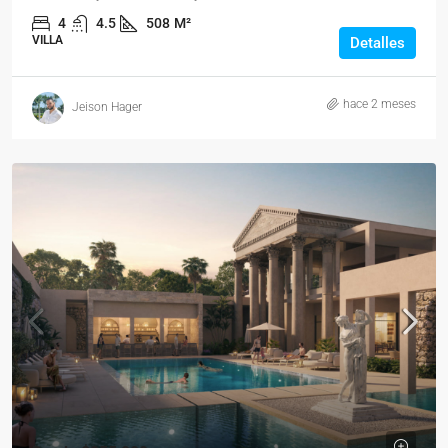
4
4.5
508
M²
VILLA
Detalles
hace 2 meses
Jeison Hager