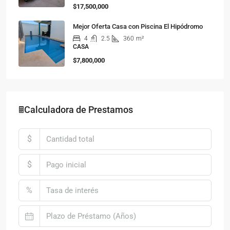
$17,500,000
Mejor Oferta Casa con Piscina El Hipódromo
4
2.5
360
m²
CASA
$7,800,000
🖩Calculadora de Prestamos
$
$
%