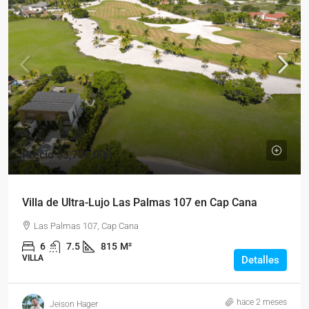
Precio
$3,700,000
Villa de Ultra-Lujo Las Palmas 107 en Cap Cana
Las Palmas 107, Cap Cana
6
7.5
815
M²
VILLA
Detalles
hace 2 meses
Jeison Hager