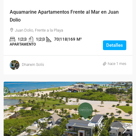
Aquamarine Apartamentos Frente al Mar en Juan
Dolio
Juan Dolio, Frente a la Playa
1|2|3
1|2|3
70|118|169
M²
APARTAMENTO
Detalles
hace 1 mes
Dharwin Solís