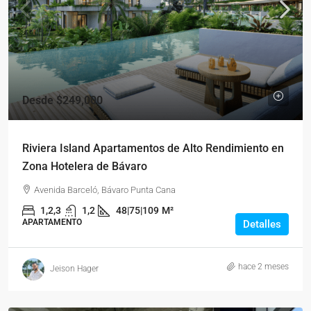
Desde
$249,000
Riviera Island Apartamentos de Alto Rendimiento en
Zona Hotelera de Bávaro
Avenida Barceló, Bávaro Punta Cana
1,2,3
1,2
48|75|109
M²
APARTAMENTO
Detalles
hace 2 meses
Jeison Hager