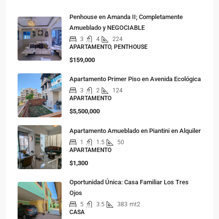
Penhouse en Amanda II; Completamente
Amueblado y NEGOCIABLE
3
4
224
APARTAMENTO, PENTHOUSE
$159,000
Apartamento Primer Piso en Avenida Ecológica
3
2
124
APARTAMENTO
$5,500,000
Apartamento Amueblado en Piantini en Alquiler
1
1.5
50
APARTAMENTO
$1,300
Oportunidad Única: Casa Familiar Los Tres
Ojos
5
3.5
383
mt2
CASA